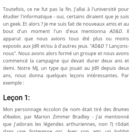
Toutefois, ce ne fut pas la fin. J'allai à l'université pour
étudier l'informatique - oui, certains diraient que je suis
un geek. Et alors ? Je me suis fait de nouveaux amis et au
bout d'un moment l'un d'eux mentionna
AD&D
. Il
apparut que nous avions tous été plus ou moins
exposés aux JdR et/ou à d'autres jeux. "
AD&D
? Lançons-
nous". Nous avons alors formé un groupe et nous avons
commencé la campagne qui devait durer deux ans et
demi. Notre MJ, un type qui jouait au JdR depuis deux
ans, nous donna quelques leçons intéressantes. Par
exemple :
Leçon 1:
Mon personnage Accolon (le nom était tiré des
Brumes
d'Avalon
, par Marion Zimmer Bradley - j'ai mentionné
que j'adorais les légendes arthuriennes, non ?) rôdait
dans une forteresse orc. Avec son ami, un hobbit