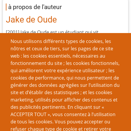
à propos de l'auteur
Jake de Oude
[2001] Jake de Oude est un étudiant qui vit
actuellement à Eindhoven, aux Pays-Bas. Il a l'étrange
Nous utilisons différents types de cookies, les
habitude de parler aux ordinateurs, ce qui n'est
nôtres et ceux de tiers, sur les pages de ce site
probablement pas la meilleure façon de
web : les cookies essentiels, nécessaires au
communiquer avec eux. Sa dernière expérience de
fonctionnement du site ; les cookies fonctionnels,
jeu inclut une partie du jeu de
qui améliorent votre expérience utilisateur ; les
plateau
Civilisation
longue de 9 heures.
cookies de performance, qui nous permettent de
générer des données agrégées sur l’utilisation du
site et d’établir des statistiques ; et les cookies
Nom d'utilisateur
marketing, utilisés pour afficher des contenus et
des publicités pertinents. En cliquant sur «
ACCEPTER TOUT », vous consentez à l’utilisation
Mot de passe
de tous les cookies. Vous pouvez accepter ou
refuser chaque type de cookie et retirer votre