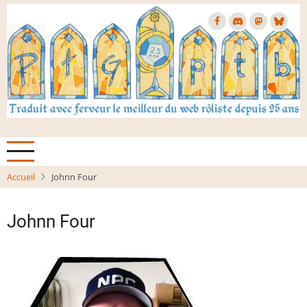
Aller
au
contenu
principal
Accueil
Johnn Four
Johnn Four