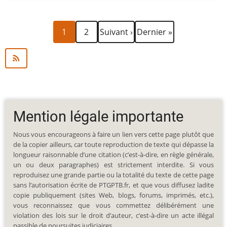
Page
Page
Page
Dernière
Pagination
1
2
Suivant ›
Dernier »
courante
suivante
page
Mention légale importante
Nous vous encourageons à faire un lien vers cette page plutôt que
de la copier ailleurs, car toute reproduction de texte qui dépasse la
longueur raisonnable d’une citation (c’est-à-dire, en règle générale,
un ou deux paragraphes) est strictement interdite. Si vous
reproduisez une grande partie ou la totalité du texte de cette page
sans l’autorisation écrite de PTGPTB.fr, et que vous diffusez ladite
copie publiquement (sites Web, blogs, forums, imprimés, etc.),
vous reconnaissez que vous commettez délibérément une
violation des lois sur le droit d’auteur, c’est-à-dire un acte illégal
passible de poursuites judiciaires.