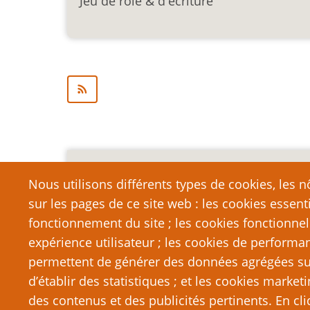
Jeu de rôle & d'écriture
Mention légale importa
Nous utilisons différents types de cookies, les nô
sur les pages de ce site web : les cookies essent
Nous vous encourageons à faire un lien vers cett
qui dépasse la longueur raisonnable d’une cit
fonctionnement du site ; les cookies fonctionnel
strictement interdite. Si vous reproduisez une gra
expérience utilisateur ; les cookies de performa
de PTGPTB.fr, et que vous diffusez ladite copie p
permettent de générer des données agrégées sur l
que vous commettez délibérément une violation d
d’établir des statistiques ; et les cookies marketi
poursuites judiciaires.
des contenus et des publicités pertinents. En c