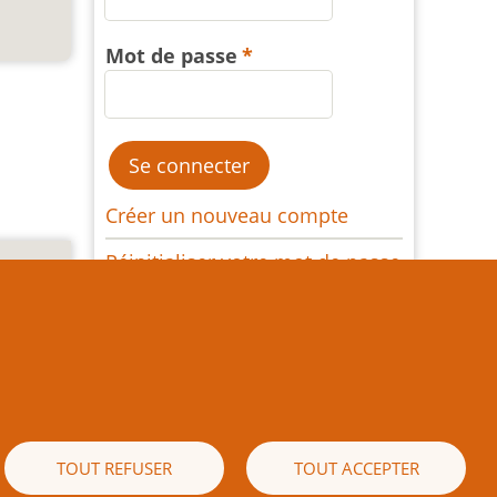
Mot de passe
Créer un nouveau compte
Réinitialiser votre mot de passe
e texte
es) est
 écrite
naissez
ible de
TOUT REFUSER
TOUT ACCEPTER