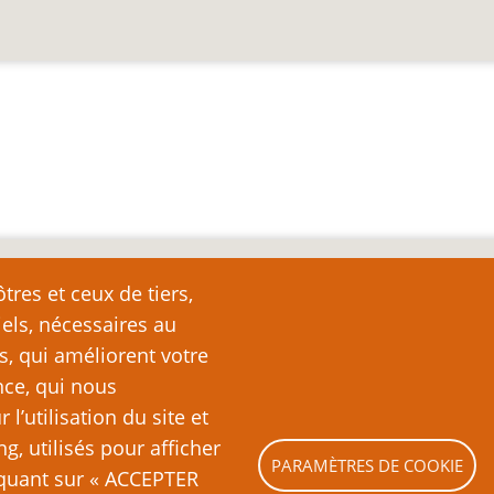
nte
tres et ceux de tiers,
iels, nécessaires au
e page plutôt que de la copier ailleurs, car toute reproduction d
ation (c’est-à-dire, en règle générale, un ou deux paragraph
s, qui améliorent votre
nde partie ou la totalité du texte de cette page sans l’autorisation
nce, qui nous
ubliquement (sites Web, blogs, forums, imprimés, etc.), vous recon
’utilisation du site et
es lois sur le droit d’auteur, c’est-à-dire un acte illégal pass
ng, utilisés pour afficher
PARAMÈTRES DE COOKIE
liquant sur « ACCEPTER