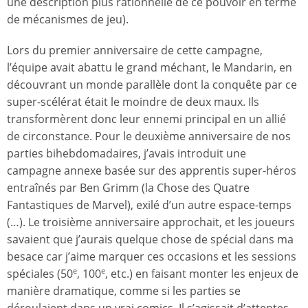
une description plus rationnelle de ce pouvoir en terme
de mécanismes de jeu).
Lors du premier anniversaire de cette campagne,
l’équipe avait abattu le grand méchant, le Mandarin, en
découvrant un monde parallèle dont la conquête par ce
super-scélérat était le moindre de deux maux. Ils
transformèrent donc leur ennemi principal en un allié
de circonstance. Pour le deuxième anniversaire de nos
parties bihebdomadaires, j’avais introduit une
campagne annexe basée sur des apprentis super-héros
entraînés par Ben Grimm (la Chose des Quatre
Fantastiques de Marvel), exilé d’un autre espace-temps
(…). Le troisième anniversaire approchait, et les joueurs
savaient que j’aurais quelque chose de spécial dans ma
besace car j’aime marquer ces occasions et les sessions
spéciales (50
, 100
, etc.) en faisant monter les enjeux de
e
e
manière dramatique, comme si les parties se
déroulaient dans un vrai comics. Il s’agissait d’attentes