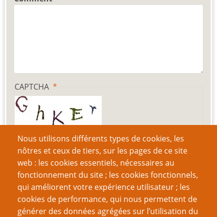
CAPTCHA
Quel code est dissimulé dans l'image ?
Nous utilisons différents types de cookies, les
nôtres et ceux de tiers, sur les pages de ce site
web : les cookies essentiels, nécessaires au
Saisir les caractères affichés dans l'image.
fonctionnement du site ; les cookies fonctionnels,
qui améliorent votre expérience utilisateur ; les
Cette question nous permet de vérifier que vous n'êtes
cookies de performance, qui nous permettent de
pas une robot.
générer des données agrégées sur l’utilisation du