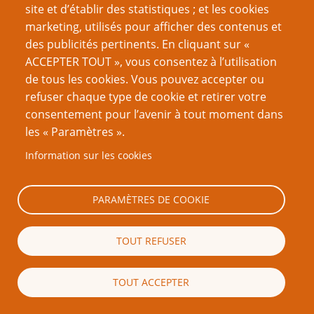
site et d’établir des statistiques ; et les cookies
marketing, utilisés pour afficher des contenus et
des publicités pertinents. En cliquant sur «
ACCEPTER TOUT », vous consentez à l’utilisation
de tous les cookies. Vous pouvez accepter ou
refuser chaque type de cookie et retirer votre
Mention légale importante
consentement pour l’avenir à tout moment dans
les « Paramètres ».
Nous vous encourageons à faire un lien vers cette page plutôt que
de la copier ailleurs, car toute reproduction de texte qui dépasse la
Information sur les cookies
longueur raisonnable d’une citation (c’est-à-dire, en règle générale,
un ou deux paragraphes) est strictement interdite. Si vous
reproduisez une grande partie ou la totalité du texte de cette page
PARAMÈTRES DE COOKIE
sans l’autorisation écrite de PTGPTB.fr, et que vous diffusez ladite
copie publiquement (sites Web, blogs, forums, imprimés, etc.),
vous reconnaissez que vous commettez délibérément une
TOUT REFUSER
violation des lois sur le droit d’auteur, c’est-à-dire un acte illégal
passible de poursuites judiciaires.
TOUT ACCEPTER