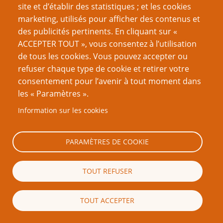
site et d’établir des statistiques ; et les cookies
endroit donné.
marketing, utilisés pour afficher des contenus et
Le Roc de Tahamaat peut affiner sa sélection en croisant
des publicités pertinents. En cliquant sur «
des catégories à sa guise (et il le fera dans la plupart des
ACCEPTER TOUT », vous consentez à l’utilisation
cas) : tous les artisans nés à Barant, tous les membres
de tous les cookies. Vous pouvez accepter ou
de la famille Wren résidant sur Vruk, tout philosophe
refuser chaque type de cookie et retirer votre
membre du culte de Dena. Cependant, rappelez-vous
consentement pour l’avenir à tout moment dans
qu'aucun individu en particulier ne peut retenir son
les « Paramètres ».
attention.
Information sur les cookies
(“Mes trois médiums très malins” est un groupe en soi).
PARAMÈTRES DE COOKIE
Exemples d'intention
TOUT REFUSER
asservir
TOUT ACCEPTER
dissoudre