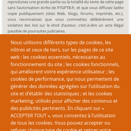
reproduisez une grande partie ou la totalité du texte de cette page
sans l’autorisation écrite de PTGPTB.fr, et que vous diffusez ladite
copie publiquement (sites Web, blogs, forums, imprimés, etc.),
vous reconnaissez que vous commettez délibérément une
violation des lois sur le droit d’auteur, c’est-à-dire un acte illégal
passible de poursuites judiciaires.
Nous utilisons différents types de cookies, les
nôtres et ceux de tiers, sur les pages de ce site
web : les cookies essentiels, nécessaires au
fonctionnement du site ; les cookies fonctionnels,
Recherche
qui améliorent votre expérience utilisateur ; les
cookies de performance, qui nous permettent de
générer des données agrégées sur l’utilisation du
site et d’établir des statistiques ; et les cookies
Nom d'utilisateur
marketing, utilisés pour afficher des contenus et
des publicités pertinents. En cliquant sur «
ACCEPTER TOUT », vous consentez à l’utilisation
Mot de passe
de tous les cookies. Vous pouvez accepter ou
refuser chaque type de cookie et retirer votre