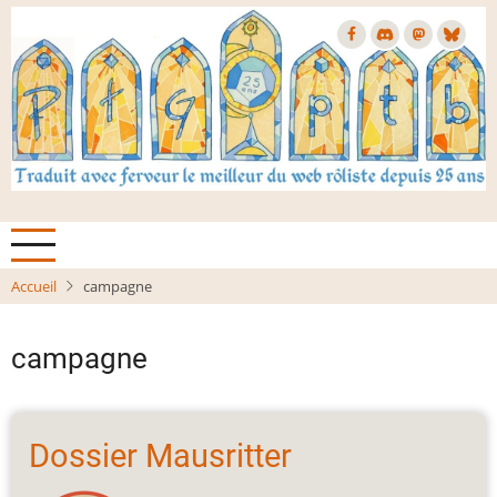
Aller
au
contenu
principal
Accueil
campagne
campagne
Dossier Mausritter