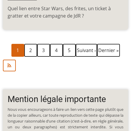
Quel lien entre Star Wars, des frites, un ticket à
gratter et votre campagne de JdR ?
Page
Page
Page
Page
Page
Page
Dernière
Pagination
1
2
3
4
5
Suivant ›
Dernier »
courante
suivante
page
Mention légale importante
Nous vous encourageons à faire un lien vers cette page plutôt que
de la copier ailleurs, car toute reproduction de texte qui dépasse la
longueur raisonnable d’une citation (c’est-à-dire, en règle générale,
un ou deux paragraphes) est strictement interdite. Si vous