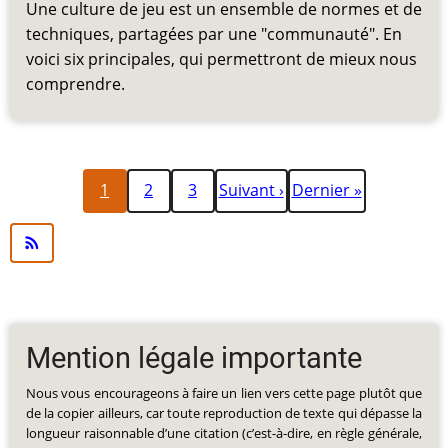
Une culture de jeu est un ensemble de normes et de
techniques, partagées par une "communauté". En
voici six principales, qui permettront de mieux nous
comprendre.
Page
Page
Page
Page
Dernière
Pagination
1
2
3
Suivant ›
Dernier »
courante
suivante
page
Mention légale importante
Nous vous encourageons à faire un lien vers cette page plutôt que
de la copier ailleurs, car toute reproduction de texte qui dépasse la
longueur raisonnable d’une citation (c’est-à-dire, en règle générale,