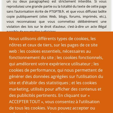
un ou deux paragraphes) est strictement interdite. Si vous
reproduisez une grande partie ou la totalité du texte de cette page
sans l’autorisation écrite de PTGPTB.fr, et que vous diffusez ladite
copie publiquement (sites Web, blogs, forums, imprimés, etc.),
vous reconnaissez que vous commettez délibérément une
violation des lois sur le droit d’auteur, c’est-à-dire un acte illégal
passible de poursuites judiciaires.
Nous utilisons différents types de cookies, les
nôtres et ceux de tiers, sur les pages de ce site
web : les cookies essentiels, nécessaires au
fonctionnement du site ; les cookies fonctionnels,
Recherche
qui améliorent votre expérience utilisateur ; les
cookies de performance, qui nous permettent de
générer des données agrégées sur l’utilisation du
site et d’établir des statistiques ; et les cookies
Nom d'utilisateur
marketing, utilisés pour afficher des contenus et
des publicités pertinents. En cliquant sur «
ACCEPTER TOUT », vous consentez à l’utilisation
Mot de passe
de tous les cookies. Vous pouvez accepter ou