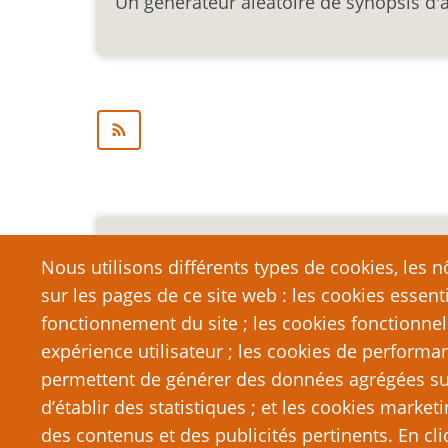
Un générateur aléatoire de synopsis d'
Mention légale importa
Nous utilisons différents types de cookies, les nô
sur les pages de ce site web : les cookies essent
Nous vous encourageons à faire un lien vers cett
qui dépasse la longueur raisonnable d’une cit
fonctionnement du site ; les cookies fonctionnel
strictement interdite. Si vous reproduisez une gra
expérience utilisateur ; les cookies de performa
de PTGPTB.fr, et que vous diffusez ladite copie p
permettent de générer des données agrégées sur l
que vous commettez délibérément une violation d
d’établir des statistiques ; et les cookies marketi
poursuites judiciaires.
des contenus et des publicités pertinents. En c