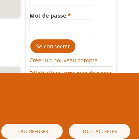
Mot de passe
Créer un nouveau compte
Réinitialiser votre mot de passe
e texte
es) est
 écrite
naissez
ible de
TOUT REFUSER
TOUT ACCEPTER