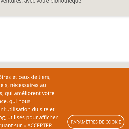
aventures, avec votre bibliothèque
nte
tres et ceux de tiers,
iels, nécessaires au
e page plutôt que de la copier ailleurs, car toute reproduction d
ation (c’est-à-dire, en règle générale, un ou deux paragraph
s, qui améliorent votre
nde partie ou la totalité du texte de cette page sans l’autorisation
nce, qui nous
ubliquement (sites Web, blogs, forums, imprimés, etc.), vous recon
’utilisation du site et
es lois sur le droit d’auteur, c’est-à-dire un acte illégal pass
ng, utilisés pour afficher
PARAMÈTRES DE COOKIE
liquant sur « ACCEPTER