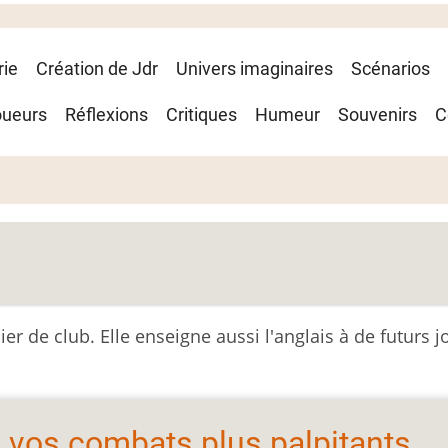
rie
Création de Jdr
Univers imaginaires
Scénarios
oueurs
Réflexions
Critiques
Humeur
Souvenirs
C
lier de club. Elle enseigne aussi l'anglais à de futurs 
e vos combats plus palpitants