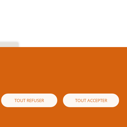
e texte
es) est
 écrite
naissez
ible de
TOUT REFUSER
TOUT ACCEPTER