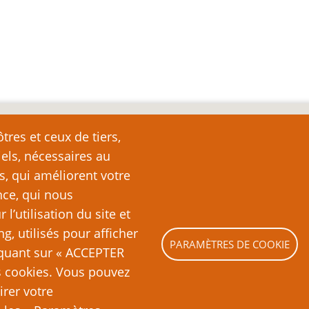
nte
tres et ceux de tiers,
iels, nécessaires au
e page plutôt que de la copier ailleurs, car toute reproduction d
ation (c’est-à-dire, en règle générale, un ou deux paragraph
s, qui améliorent votre
nde partie ou la totalité du texte de cette page sans l’autorisation
nce, qui nous
ubliquement (sites Web, blogs, forums, imprimés, etc.), vous recon
’utilisation du site et
es lois sur le droit d’auteur, c’est-à-dire un acte illégal pass
ng, utilisés pour afficher
PARAMÈTRES DE COOKIE
liquant sur « ACCEPTER
es cookies. Vous pouvez
irer votre