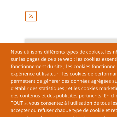
Mention légale importa
Nous utilisons différents types de cookies, les nô
sur les pages de ce site web : les cookies essent
Nous vous encourageons à faire un lien vers cett
qui dépasse la longueur raisonnable d’une cit
fonctionnement du site ; les cookies fonctionnel
strictement interdite. Si vous reproduisez une gra
expérience utilisateur ; les cookies de performa
de PTGPTB.fr, et que vous diffusez ladite copie p
permettent de générer des données agrégées sur l
que vous commettez délibérément une violation d
d’établir des statistiques ; et les cookies marketi
poursuites judiciaires.
des contenus et des publicités pertinents. En c
TOUT », vous consentez à l’utilisation de tous l
accepter ou refuser chaque type de cookie et ret