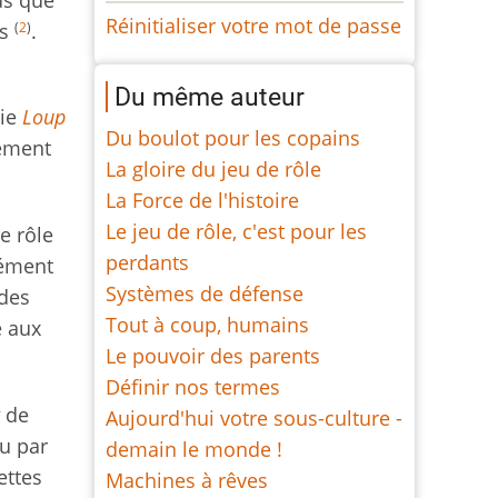
Réinitialiser votre mot de passe
(
2
)
es
.
Du même auteur
rie
Loup
Du boulot pour les copains
lement
La gloire du jeu de rôle
La Force de l'histoire
Le jeu de rôle, c'est pour les
e rôle
perdants
dément
Systèmes de défense
 des
Tout à coup, humains
e aux
Le pouvoir des parents
Définir nos termes
de
Aujourd'hui votre sous-culture -
u par
demain le monde !
ettes
Machines à rêves