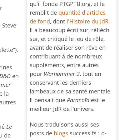
qu'il fonda PTGPTB.org, et le
r
remplit de
quantité d'articles
de fond
, dont
l'Histoire du JdR
.
e Steve
Il a beaucoup écrit sur, réfléchi
sur, et critiqué le jeu de rôle,
avant de réaliser son rêve en
lette”).
contribuant à de nombreux
suppléments, entre autres
rines
pour
Warhammer 2
, tout en
D&D
en
conservant les derniers
mmer
lambeaux de sa santé mentale.
e la
Il pensait que
Paranoïa
est le
autres
meilleur JdR de l’univers.
Nous traduisons aussi ses
mmé
Le
posts de
blogs
successifs : d-
eu de