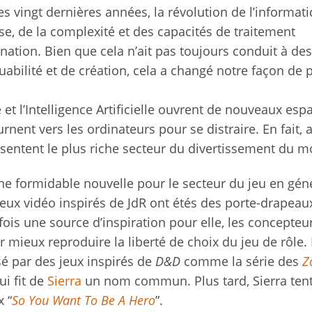
s vingt dernières années, la révolution de l’informat
e, de la complexité et des capacités de traitement
nation. Bien que cela n’ait pas toujours conduit à des
abilité et de création, cela a changé notre façon de 
 et l’Intelligence Artificielle ouvrent de nouveaux esp
rnent vers les ordinateurs pour se distraire. En fait, 
résentent le plus riche secteur du divertissement du 
 une formidable nouvelle pour le secteur du jeu en géné
s jeux vidéo inspirés de JdR ont étés des porte-drapea
ois une source d’inspiration pour elle, les concepteu
ieux reproduire la liberté de choix du jeu de rôle. 
sé par des jeux inspirés de
D&D
comme la série des
Z
qui fit de
Sierra
un nom commun. Plus tard, Sierra ten
 “
So You Want To Be A Hero
”.