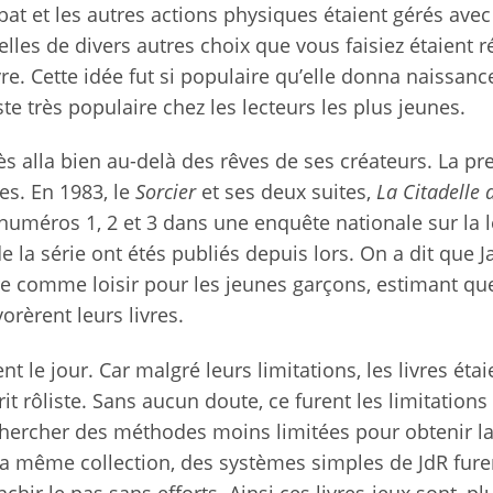
at et les autres actions physiques étaient gérés avec
lles de divers autres choix que vous faisiez étaient 
re. Cette idée fut si populaire qu’elle donna naissanc
te très populaire chez les lecteurs les plus jeunes.
ès alla bien au-delà des rêves de ses créateurs. La p
es. En 1983, le
Sorcier
et ses deux suites,
La Citadelle 
numéros 1, 2 et 3 dans une enquête nationale sur la l
e la série ont étés publiés depuis lors. On a dit que 
ture comme loisir pour les jeunes garçons, estimant qu
rèrent leurs livres.
nt le jour. Car malgré leurs limitations, les livres étai
t rôliste. Sans aucun doute, ce furent les limitations
echercher des méthodes moins limitées pour obtenir 
e la même collection, des systèmes simples de JdR fure
hir le pas sans efforts. Ainsi ces livres-jeux sont, p