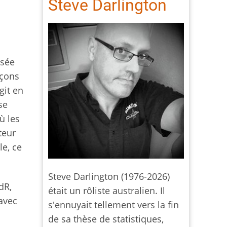
Steve Darlington
ssée
açons
git en
se
ù les
teur
le, ce
Steve Darlington (1976-2026)
JdR,
était un rôliste australien. Il
 avec
s'ennuyait tellement vers la fin
de sa thèse de statistiques,