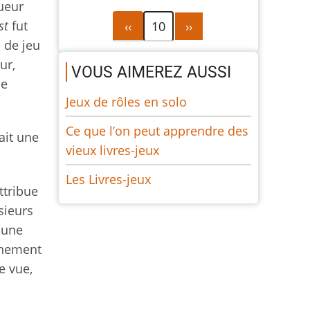
ueur
Pagination
Page
Page
st
fut
‹‹
10
››
précédente
suivante
 de jeu
ur,
VOUS AIMEREZ AUSSI
se
Jeux de rôles en solo
Ce que l’on peut apprendre des
ait une
vieux livres-jeux
Les Livres-jeux
ttribue
sieurs
t une
nnement
e vue,