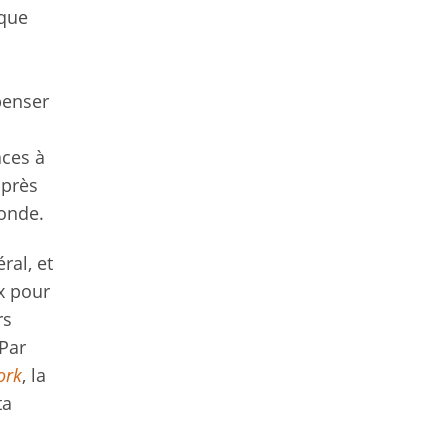
ique
penser
aces à
après
monde.
ral, et
ux pour
rs
Par
ork
, la
ta