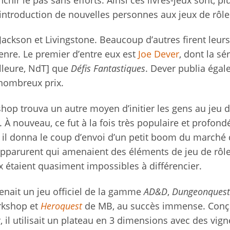
’introduction de nouvelles personnes aux jeux de rôl
 Jackson et Livingstone. Beaucoup d’autres firent leurs
nre. Le premier d’entre eux est
Joe Dever
, dont la sé
illeure, NdT] que
Défis Fantastiques
. Dever publia éga
e nombreux prix.
p trouva un autre moyen d’initier les gens au jeu d
. À nouveau, ce fut à la fois très populaire et profon
t il donna le coup d’envoi d’un petit boom du marché
 apparurent qui amenaient des éléments de jeu de rôl
ux étaient quasiment impossibles à différencier.
nait un jeu officiel de la gamme
AD&D
,
Dungeonquest
kshop et
Heroquest
de MB, au succès immense. Conç
, il utilisait un plateau en 3 dimensions avec des vign