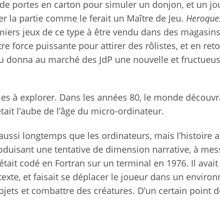
de portes en carton pour simuler un donjon, et un jo
ger la partie comme le ferait un Maître de Jeu.
Heroque
iers jeux de ce type à être vendu dans des magasins
e force puissante pour attirer des rôlistes, et en reto
eau donna au marché des JdP une nouvelle et fructueu
voies à explorer. Dans les années 80, le monde découvr
ait l’aube de l’âge du micro-ordinateur.
aussi longtemps que les ordinateurs, mais l’histoire a
troduisant une tentative de dimension narrative, à mes
l était codé en Fortran sur un terminal en 1976. Il avai
te, et faisait se déplacer le joueur dans un enviro
objets et combattre des créatures. D’un certain point d