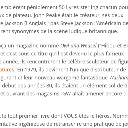
semblèrent péniblement 50 livres sterling chacun pou
ux de plateau. John Peake était le créateur, ses deux
ve Jackson [l'Anglais ; pas Steve Jackson l'Américain d
ent synonymes de la scène ludique britannique.
 lança un magazine nommé
Owl and Weasel
(“Hibou et Be
 et c’est sous ce titre qu’il est devenu le plus fameux
nnée, ils rencontrèrent le célèbre sculpteur de figu
atures
. En 1979, ils devinrent l’unique distributeur de
fulgurant et leur nouveau wargame fantastique
Warha
u début des années 80, ils étaient un élément solide d
 et ouvrant des magasins. GW allait amener encore d’
nt le tout premier livre dont VOUS êtes le héros. No
 tentative ingénieuse de retranscrire une pratique de j