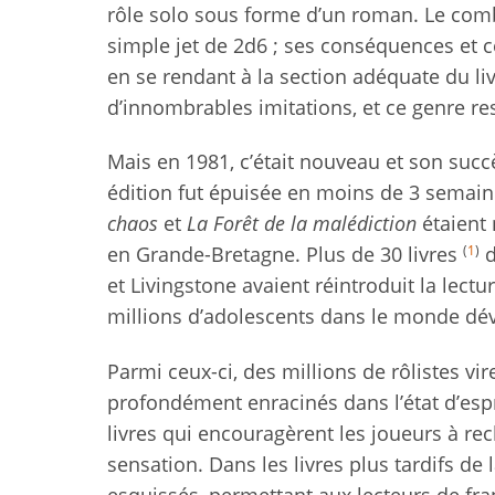
rôle solo sous forme d’un roman. Le comb
simple jet de 2d6 ; ses conséquences et ce
en se rendant à la section adéquate du liv
d’innombrables imitations, et ce genre res
Mais en 1981, c’était nouveau et son succ
édition fut épuisée en moins de 3 semain
chaos
et
La Forêt de la malédiction
étaient 
(
1
)
en Grande-Bretagne. Plus de 30 livres
d
et Livingstone avaient réintroduit la lec
millions d’adolescents dans le monde dévo
Parmi ceux-ci, des millions de rôlistes vire
profondément enracinés dans l’état d’espri
livres qui encouragèrent les joueurs à r
sensation. Dans les livres plus tardifs d
esquissés, permettant aux lecteurs de franc