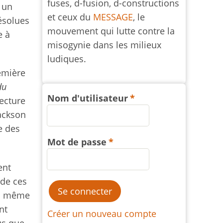
fuses, d-fusion, d-constructions
 un
et ceux du
MESSAGE
, le
résolues
mouvement qui lutte contre la
e à
misogynie dans les milieux
ludiques.
remière
du
Nom d'utilisateur
ecture
Jackson
e des
Mot de passe
ent
 de ces
la même
nt
Créer un nouveau compte
lus que