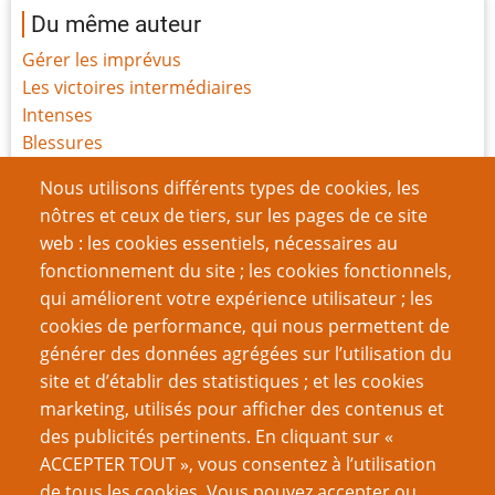
Du même auteur
Gérer les imprévus
Les victoires intermédiaires
Intenses
Blessures
Funérailles
Nous utilisons différents types de cookies, les
Sentience
nôtres et ceux de tiers, sur les pages de ce site
Histoire des Points de Vie
web : les cookies essentiels, nécessaires au
Le festin de Javan
fonctionnement du site ; les cookies fonctionnels,
Les Pactes avec le Diable
qui améliorent votre expérience utilisateur ; les
Moralité et conséquences : les fondamentaux oubliés.
cookies de performance, qui nous permettent de
générer des données agrégées sur l’utilisation du
Page
Pagination
1
››
site et d’établir des statistiques ; et les cookies
suivante
marketing, utilisés pour afficher des contenus et
VOUS AIMEREZ AUSSI
des publicités pertinents. En cliquant sur «
ACCEPTER TOUT », vous consentez à l’utilisation
GN et extrémisme violent
de tous les cookies. Vous pouvez accepter ou