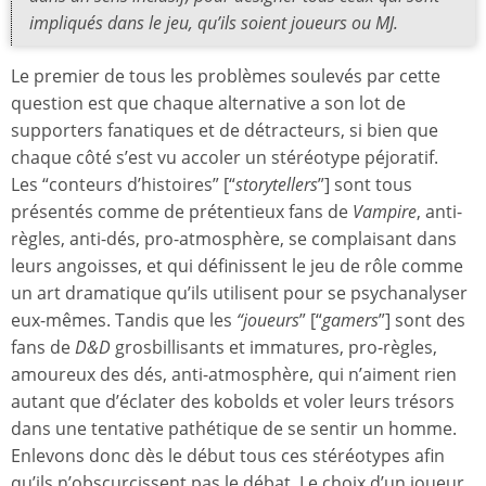
impliqués dans le jeu, qu’ils soient joueurs ou MJ.
Le premier de tous les problèmes soulevés par cette
question est que chaque alternative a son lot de
supporters fanatiques et de détracteurs, si bien que
chaque côté s’est vu accoler un stéréotype péjoratif.
Les “conteurs d’histoires” [“
storytellers
”] sont tous
présentés comme de prétentieux fans de
Vampire
, anti-
règles, anti-dés, pro-atmosphère, se complaisant dans
leurs angoisses, et qui définissent le jeu de rôle comme
un art dramatique qu’ils utilisent pour se psychanalyser
eux-mêmes. Tandis que les
“joueurs
” [“
gamers
”] sont des
fans de
D&D
grosbillisants et immatures, pro-règles,
amoureux des dés, anti-atmosphère, qui n’aiment rien
autant que d’éclater des kobolds et voler leurs trésors
dans une tentative pathétique de se sentir un homme.
Enlevons donc dès le début tous ces stéréotypes afin
qu’ils n’obscurcissent pas le débat. Le choix d’un joueur