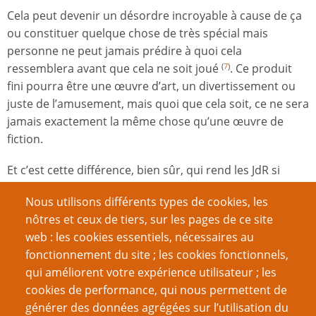
Cela peut devenir un désordre incroyable à cause de ça
ou constituer quelque chose de très spécial mais
personne ne peut jamais prédire à quoi cela
ressemblera avant que cela ne soit joué
. Ce produit
(
7
)
fini pourra être une œuvre d’art, un divertissement ou
juste de l’amusement, mais quoi que cela soit, ce ne sera
jamais exactement la même chose qu’une œuvre de
fiction.
Et c’est cette différence, bien sûr, qui rend les JdR si
particuliers.
Nous utilisons différents types de cookies, les
nôtres et ceux de tiers, sur les pages de ce site
web : les cookies essentiels, nécessaires au
NdA : Ceux qui souhaiteraient approfondir la question de la
(I)
fonctionnement du site ; les cookies fonctionnels,
définition des jeux devraient chercher le travail effectué sur ce
sujet par le philosophe allemand
Wittgenstein
.
[Retour]
qui améliorent votre expérience utilisateur ; les
cookies de performance, qui nous permettent de
NdA : Dr Rotwang utilise exactement la même terminologie
(II)
générer des données agrégées sur l’utilisation du
lorsqu’il discute la nature du JdR comme forme d’art dans son