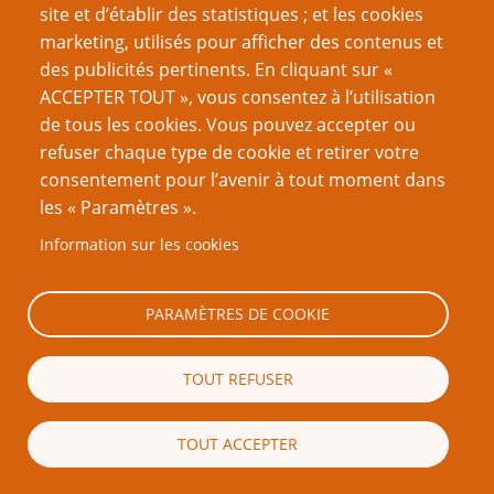
article
.
[Retour]
site et d’établir des statistiques ; et les cookies
ptgptb
marketing, utilisés pour afficher des contenus et
NdA : D’autres personnes ont également fait des
(III)
des publicités pertinents. En cliquant sur «
déconstructions similaires du JdR, en particulier
John Kim
, dont
le
ACCEPTER TOUT », vous consentez à l’utilisation
modèle à trois volets
est aussi décrit, et Glenn Blacow, dont
ptgptb
le modèle à quatre branches est référencé
ici
. [Par ailleurs, le
de tous les cookies. Vous pouvez accepter ou
modèle présenté ici par Steve Darlington est une formulation
refuser chaque type de cookie et retirer votre
détournée du
modèle LNS
de Ron Edwards, auquel s'ajoute
ptgptb
consentement pour l’avenir à tout moment dans
le I de immersion (NdT)]
[Retour]
les « Paramètres ».
NdA : Le numéro 10 de PTGPTB renseignait davantage sur le
(IV)
Information sur les cookies
thème du
contrôle de la trame
.
[Retour]
ptgptb
PARAMÈTRES DE COOKIE
TOUT REFUSER
Article original :
Defining our Terms
TOUT ACCEPTER
Note