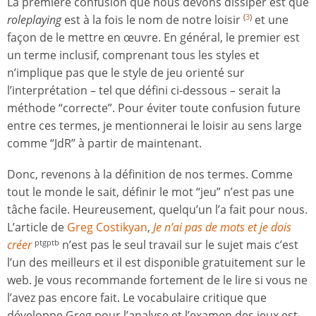
La première confusion que nous devons dissiper est que
roleplaying
est à la fois le nom de notre loisir
et une
(
3
)
façon de le mettre en œuvre. En général, le premier est
un terme inclusif, comprenant tous les styles et
n’implique pas que le style de jeu orienté sur
l’interprétation – tel que défini ci-dessous
–
serait la
méthode “correcte”. Pour éviter toute confusion future
entre ces termes, je mentionnerai le loisir au sens large
comme “JdR” à partir de maintenant.
Donc, revenons à la définition de nos termes. Comme
tout le monde le sait, définir le mot “jeu” n’est pas une
tâche facile. Heureusement, quelqu’un l’a fait pour nous.
L’article de
Greg Costikyan
,
Je n’ai pas de mots et je dois
créer
n’est pas le seul travail sur le sujet mais c’est
ptgptb
l’un des meilleurs et il est disponible gratuitement sur le
web. Je vous recommande fortement de le lire si vous ne
l’avez pas encore fait. Le vocabulaire critique que
développe Greg pour l’analyse et l’examen des jeux est