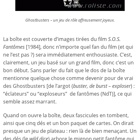
Ghostbusters – un jeu de rôle affreusement joyeux.
La boîte est couverte d’images tirées du film
S.O.S.
Fantômes
[1984], donc n’importe quel fan du film (et qui
ne l’est pas ?) sera immédiatement enthousiaste. C’est,
clairement, un jeu basé sur un grand film, donc c’est un
bon début. Sans parler du fait que le dos de la boîte
mentionne quelque chose comme devenir pour de vrai
des Ghostbusters [de l’argot (
buster, de burst – exploser
) :
“éclateurs” ou “exploseurs” de fantômes (NdT)], ce qui
semble assez marrant.
Quand on ouvre la boîte, deux fascicules en tombent,
ainsi que cinq dés et un bon paquet de cartes. On dirait
presque un jeu de plateau : rien là de bien menaçant. Un
des dés (le
wild dice
) arbore le mignon petit fantôme qui