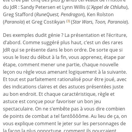
du JdR : Sandy Petersen et Lynn Willis (
L’Appel de Cthluhu
),
Greg Stafford (
RuneQuest, Pendragon
), Ken Rolston
(
Paranoïa
) et Greg Costikyan
(
Star Wars, Toon, Paranoia
).
(
3
)
Des exemples dudit génie ? La présentation et l’écriture,
d’abord. Comme suggéré plus haut, c’est un des rares
JdR qui se présente dans le bon ordre. De sorte que si
vous le lisez du début à la fin, vous apprenez, étape par
étape, comment mener une partie, chaque nouvelle
leçon ou règle vous amenant logiquement à la suivante.
Et tout est parfaitement rationalisé pour être joué, avec
des indications claires et des astuces présentées juste
au bon endroit. Et chaque caractéristique, règle et
astuce est conçue pour favoriser un bon jeu
spectaculaire. On ne s’embête pas à vous dire combien
de points de combat a tel fantôôôôme. Au lieu de ça, on
vous explique comment le jeter sur les personnages de
la façon la plus opportune, comment ils pourraient