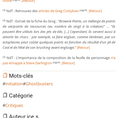
chose
.
[Retour]
NdT : Retrouvez des
articles de Greg Costykian
.
[Retour]
(3)
ptgptb
NdT : Extrait de la fiche du Grog :
“Brownie Points, un mélange de points
(4)
de vie/points de ressources (au nombre de vingt à la création)” … “ils
peuvent être utilisés lors des jets de dés. […] Cependant, ils servent aussi à
amortir les chocs : par exemple, se faire engluer, comme Venkman, par un
ectoplasme, peut coûter quelques points en fonction du résultat d’un jet de
Cool et de l’état de son brushing avant engluage.
”
[Retour]
NdT : L’importance de la composition de la feuille de personnage
n’a
(5)
pas échappé à Steve Darlington
.
[Retour]
ptgptb
Mots-clés
initiation
Ghostbusters
Catégorie
Critiques
Auteur.ice.s