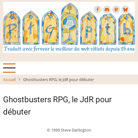
Aller
au
contenu
principal
Accueil
Ghostbusters RPG, le JdR pour débuter
Ghostbusters RPG, le JdR pour
débuter
© 1999 Steve Darlington