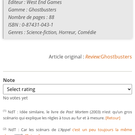
Éditeur : West End Games
Gamme : Ghostbusters
Nombre de pages : 88
ISBN : 0-87431-043-1
Genres : Science-fiction, Horreur, Comédie
Article original :
Review:
Ghostbusters
Note
No votes yet
NdT : Idée similaire, le livre de
Post Mortem
(2003) n’est qu’un gros
(1)
scénario qui explique les règles à tous au fur et à mesure.
[Retour]
NdT : Car les scénars de
L’Appel
c’est un peu toujours la même
(2)
ptgptb