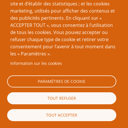
site et d’établir des statistiques ; et les cookies
marketing, utilisés pour afficher des contenus et
Créer un nouveau compte
des publicités pertinents. En cliquant sur «
Réinitialiser votre mot de passe
ACCEPTER TOUT », vous consentez à l’utilisation
de tous les cookies. Vous pouvez accepter ou
refuser chaque type de cookie et retirer votre
Du même auteur
consentement pour l’avenir à tout moment dans
J’ai gagné un prix
les « Paramètres ».
Je suis un émulateur
Information sur les cookies
On ferait de très bons animaux de compagnie
Sans dessus-dessous (systèmes)
Tout le monde est magique
PARAMÈTRES DE COOKIE
Rapport de mission
Ode aux Indés
TOUT REFUSER
Les jeux en une page sont-ils sans valeur ?
La Carte-X ne vous sauvera pas de tout
Défi du gamer : un jeu par saison
TOUT ACCEPTER
Page
Pagination