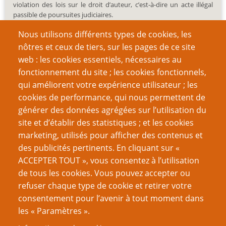
violation des lois sur le droit d’auteur, c’est-à-dire un acte illégal
passible de poursuites judiciaires.
Nous utilisons différents types de cookies, les
nôtres et ceux de tiers, sur les pages de ce site
web : les cookies essentiels, nécessaires au
fonctionnement du site ; les cookies fonctionnels,
Recherche
qui améliorent votre expérience utilisateur ; les
cookies de performance, qui nous permettent de
générer des données agrégées sur l’utilisation du
site et d’établir des statistiques ; et les cookies
Nom d'utilisateur
marketing, utilisés pour afficher des contenus et
des publicités pertinents. En cliquant sur «
ACCEPTER TOUT », vous consentez à l’utilisation
Mot de passe
de tous les cookies. Vous pouvez accepter ou
refuser chaque type de cookie et retirer votre
consentement pour l’avenir à tout moment dans
les « Paramètres ».