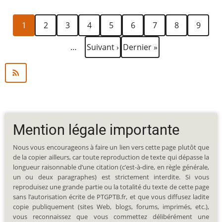
Page
Page
Page
Page
Page
Page
Page
Page
Page
Pagination
1
2
3
4
5
6
7
8
9
courante
Page
Dernière
…
Suivant ›
Dernier »
suivante
page
Mention légale importante
Nous vous encourageons à faire un lien vers cette page plutôt que
de la copier ailleurs, car toute reproduction de texte qui dépasse la
longueur raisonnable d’une citation (c’est-à-dire, en règle générale,
un ou deux paragraphes) est strictement interdite. Si vous
reproduisez une grande partie ou la totalité du texte de cette page
sans l’autorisation écrite de PTGPTB.fr, et que vous diffusez ladite
copie publiquement (sites Web, blogs, forums, imprimés, etc.),
vous reconnaissez que vous commettez délibérément une