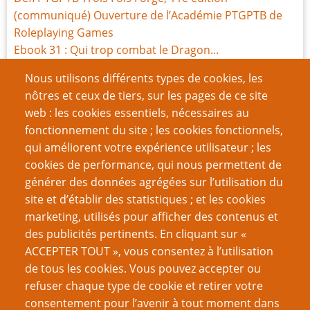
(communiqué) Ouverture de l’Académie PTGPTB de
Roleplaying Games
Ebook 31 : Qui trop combat le Dragon...
Ebook 30 : 30, v'la les flics
Nous utilisons différents types de cookies, les
Ebook 29 : Trouver des Joueurs et des Joueuses
nôtres et ceux de tiers, sur les pages de ce site
Ebook 28 : Les visages du Dragon
web : les cookies essentiels, nécessaires au
Ebook 27 : 18+ ; thématiques adultes et JdR
fonctionnement du site ; les cookies fonctionnels,
Jouer au JdR même confiné
qui améliorent votre expérience utilisateur ; les
Ebook 25 : Souvenirs, souvenirs...
cookies de performance, qui nous permettent de
Ebook 24 : Peindre un univers fictif réaliste
générer des données agrégées sur l’utilisation du
site et d’établir des statistiques ; et les cookies
Page
Pagination
1
››
marketing, utilisés pour afficher des contenus et
suivante
des publicités pertinents. En cliquant sur «
VOUS AIMEREZ AUSSI
ACCEPTER TOUT », vous consentez à l’utilisation
de tous les cookies. Vous pouvez accepter ou
Dossier Mausritter
refuser chaque type de cookie et retirer votre
consentement pour l’avenir à tout moment dans
Rapport de mission