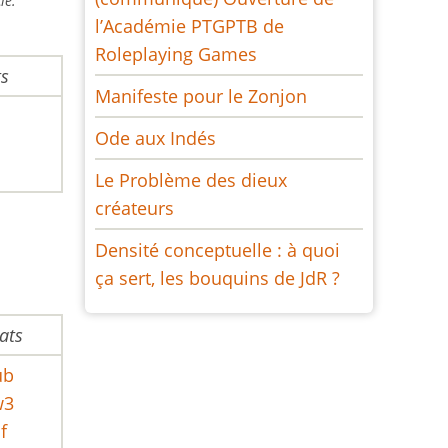
le.
l’Académie PTGPTB de
Roleplaying Games
s
Manifeste pour le Zonjon
Ode aux Indés
Le Problème des dieux
créateurs
Densité conceptuelle : à quoi
ça sert, les bouquins de JdR ?
ats
ub
w3
f