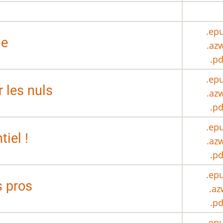
.ep
ie
.az
.pd
.ep
 les nuls
.az
.pd
.ep
tiel !
.az
.pd
.ep
s pros
.az
.pd
.ep