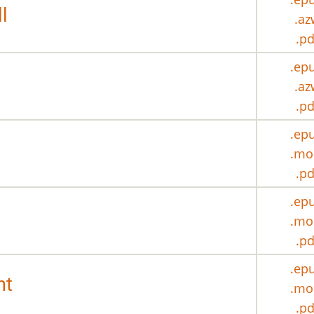
l
.az
.pd
.ep
.az
.pd
.ep
.mo
.pd
.ep
.mo
.pd
.ep
nt
.mo
.pd