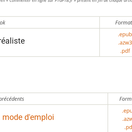
e lien « Commenter en ligne sur PTGPTB.fr » présent en fin de chaque artic
ok
Format
.epub
réaliste
.azw3
.pdf
précédents
Form
.ep
, mode d'emploi
.az
.pd