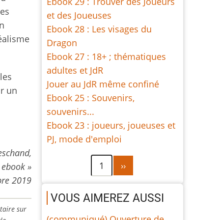
Ebook 29 : Trouver des Joueurs
mes
et des Joueuses
en
Ebook 28 : Les visages du
éalisme
Dragon
Ebook 27 : 18+ ; thématiques
adultes et JdR
 les
Jouer au JdR même confiné
ir un
Ebook 25 : Souvenirs,
souvenirs...
Ebook 23 : joueurs, joueuses et
PJ, mode d'emploi
eschand,
Pagination
Page
1
››
« ebook »
suivante
re 2019
VOUS AIMEREZ AUSSI
taire sur
(communiqué) Ouverture de