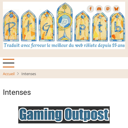
Aller
au
contenu
principal
Accueil
Intenses
Intenses