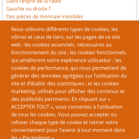
Dans l’esprit de la radio
Gauche ou droite ?
Des pièces de monnaie invisibles
La Loi et l'Ordre dans les Mondes Imaginaires – 1re
Nous utilisons différents types de cookies, les
Partie : Les sources de la Loi
nôtres et ceux de tiers, sur les pages de ce site
La Loi et l'Ordre dans les Mondes Imaginaires – 2e
web : les cookies essentiels, nécessaires au
partie : la procédure judiciaire
fonctionnement du site ; les cookies fonctionnels,
La Loi et l'ordre dans les mondes imaginaires – 3e
qui améliorent votre expérience utilisateur ; les
partie : Les Forces de l'Ordre
cookies de performance, qui nous permettent de
générer des données agrégées sur l’utilisation du
Page
Pagination
‹‹
3
site et d’établir des statistiques ; et les cookies
précédente
marketing, utilisés pour afficher des contenus et
VOUS AIMEREZ AUSSI
des publicités pertinents. En cliquant sur «
ACCEPTER TOUT », vous consentez à l’utilisation
Trucs de MJ : Les effets spéciaux de méta-jeu
de tous les cookies. Vous pouvez accepter ou
refuser chaque type de cookie et retirer votre
Scènes de paysages
consentement pour l’avenir à tout moment dans
Rendre les insectes effrayants
les « Paramètres ».