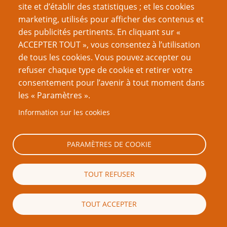
site et d’établir des statistiques ; et les cookies
marketing, utilisés pour afficher des contenus et
CAPTCHA
des publicités pertinents. En cliquant sur «
ACCEPTER TOUT », vous consentez à l’utilisation
de tous les cookies. Vous pouvez accepter ou
refuser chaque type de cookie et retirer votre
consentement pour l’avenir à tout moment dans
Quel code est dissimulé dans l'image ?
les « Paramètres ».
Information sur les cookies
Saisir les caractères affichés dans l'image.
Cette question nous permet de vérifier que vous n'êtes
PARAMÈTRES DE COOKIE
pas une robot.
TOUT REFUSER
TOUT ACCEPTER