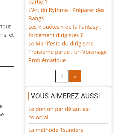
partie 1
L’Art du Rythme : Préparer des
Bangs
rtout
Les « quêtes » de la Fantasy :
ns, et
forcément dirigistes ?
Le Manifeste du dirigisme –
Troisième partie : un Voisinage
Problématique
Pagination
Page
1
››
suivante
VOUS AIMEREZ AUSSI
de
Le donjon par défaut est
ne
colonial
La méthode Tsundere