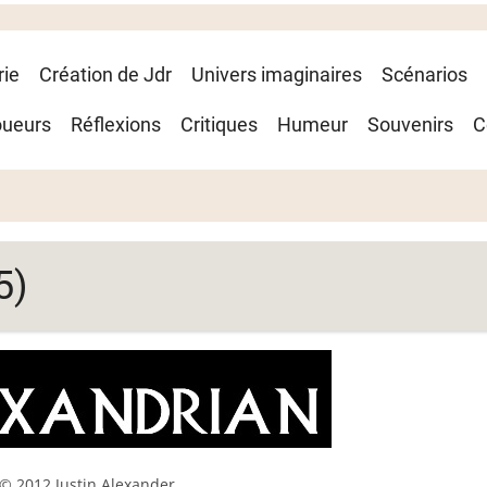
rie
Création de Jdr
Univers imaginaires
Scénarios
oueurs
Réflexions
Critiques
Humeur
Souvenirs
C
5)
© 2012 Justin Alexander