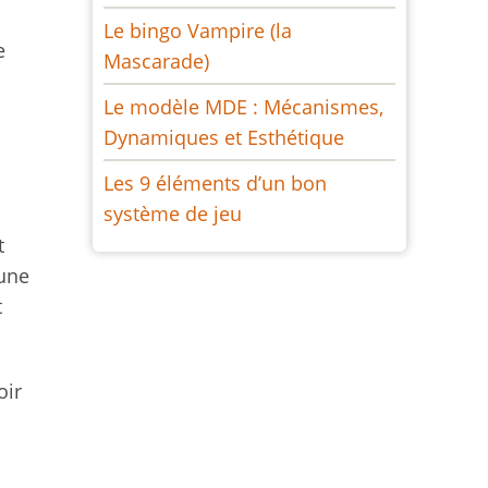
Le bingo Vampire (la
e
Mascarade)
n
Le modèle MDE : Mécanismes,
Dynamiques et Esthétique
Les 9 éléments d’un bon
système de jeu
t
cune
t
oir