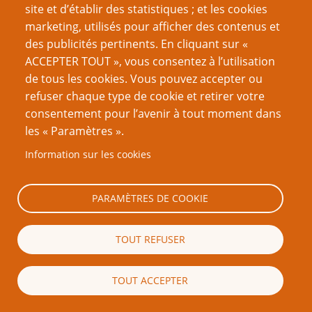
site et d’établir des statistiques ; et les cookies
ne peuvent être évalués « dans le vide », hors de leurs
marketing, utilisés pour afficher des contenus et
effets sur le comportement du système du jeu ou de
des publicités pertinents. En cliquant sur «
l'expérience du joueur
.
(
6
)
ACCEPTER TOUT », vous consentez à l’utilisation
de tous les cookies. Vous pouvez accepter ou
Premier Passage
refuser chaque type de cookie et retirer votre
Prenons comme exemple un jeu de
baby-sitting
consentement pour l’avenir à tout moment dans
[Hunicke, 2004]. Votre superviseur a décidé qu'il serait
les « Paramètres ».
bon de prototyper un jeu de base avec une IA basique.
Information sur les cookies
Votre joueur sera un.e baby-sitter, qui devra retrouver
un seul bébé et le mettre au lit.
PARAMÈTRES DE COOKIE
La démo sera conçue pour mettre en valeur des
personnages simples mais émotifs (comme un bébé),
TOUT REFUSER
pour des jeux destinés aux enfants de 3 à 7 ans.
Quels sont les objectifs esthétiques de cette définition ?
TOUT ACCEPTER
L'Exploration et la Découverte seront probablement
plus importants que le Défi. Ainsi les dynamiques sont