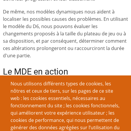
De même, nos modèles dynamiques nous aident à
localiser les possibles causes des problèmes. En utilisant
le modèle du D6, nous pouvons évaluer les
changements proposés à la taille du plateau de jeu ou à
sa disposition, et par conséquent, déterminer comment
ces altérations prolongeront ou raccourciront la durée
d'une partie.
Le MDE en action
Nous utilisons différents types de cookies, les
Maintenant, considérons le développement ou
nôtres et ceux de tiers, sur les pages de ce site
l'amélioration des composants de l'IA d'un jeu. Il est
web : les cookies essentiels, nécessaires au
souvent tentant d'idéaliser les composants de l'IA
fonctionnement du site ; les cookies fonctionnels,
comme les mécanismes d'une
boîte noire
qui, en
wiki
qui améliorent votre expérience utilisateur ; les
théorie, pourrait être intégrée dans plein de différents
cookies de performance, qui nous permettent de
projets avec une relative facilité. Mais comme la
générer des données agrégées sur l’utilisation du
méthode du MDE le suggère, les composants d'un jeu