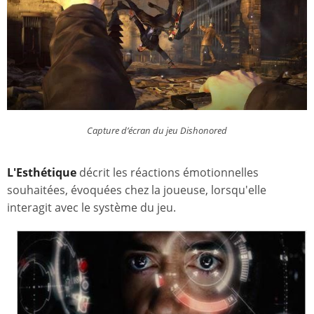
Capture d’écran du jeu
Dishonored
L'Esthétique
décrit les réactions émotionnelles
souhaitées, évoquées chez la joueuse, lorsqu'elle
interagit avec le système du jeu.