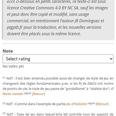
écrit ci-dessous en petits caractères, ce texte-ci est sous
licence Creative Commons 4.0 BY NC SA, sauf les images
et peut donc être copié et modifié, sans usage
commercial, en mentionnant l’auteur JR Domínguez et
ptgptb.fr pour la traduction, et les nouvelles versions
doivent être placés sous la même licence.
Note
No votes yet
NdT : Il est bien entendu possible aussi de changer de style de jeu en
(1)
changeant des règles fondamentales; p.ex. si les PJ de
D&D3
ont moins
de points de vie, le style de jeu passe de "grosbillisme" à "réaliste dur"; cf
Rester mortels
[Retour]
ptgptb
NdT : Comme dans l'exemple de partie
Jeu d'histoires
[Retour]
(2)
ptgptb
NdT : Type de jeu dans lequel le/la MJ contrôle tous les aspects de
(3)