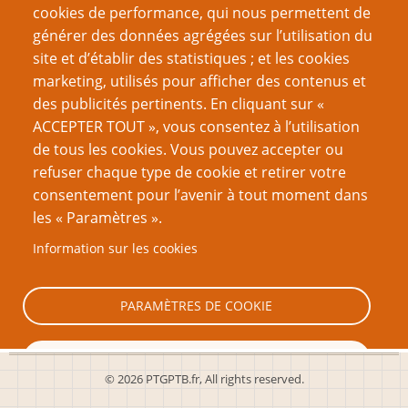
La théorie SIMB : l'évolution du LNS
cookies de performance, qui nous permettent de
Les 9 éléments d’un bon système de jeu
générer des données agrégées sur l’utilisation du
Comment mener une partie avec beaucoup de
site et d’établir des statistiques ; et les cookies
Joueurs
marketing, utilisés pour afficher des contenus et
des publicités pertinents. En cliquant sur «
VOUS AIMEREZ AUSSI
ACCEPTER TOUT », vous consentez à l’utilisation
de tous les cookies. Vous pouvez accepter ou
La théorie SIMB : l'évolution du LNS
refuser chaque type de cookie et retirer votre
consentement pour l’avenir à tout moment dans
Je vais t'en donner moi du modèle à trois volets !
les « Paramètres ».
La maîtrise de jeu stratégique, 2e partie
Information sur les cookies
La Maîtrise de Jeu Stratégique, 3e partie
La maîtrise de jeu stratégique
PARAMÈTRES DE COOKIE
TOUT REFUSER
© 2026 PTGPTB.fr, All rights reserved.