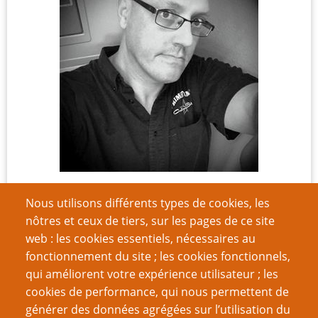
Steve Darlington (1976-2026) était un rôliste
Nous utilisons différents types de cookies, les
australien. Il s'ennuyait tellement vers la fin de sa
nôtres et ceux de tiers, sur les pages de ce site
thèse de statistiques, qu'il fonda PTGPTB.org, et le
web : les cookies essentiels, nécessaires au
remplit de
quantité d'articles de fond
, dont
l'Histoire
fonctionnement du site ; les cookies fonctionnels,
du JdR
. Il a beaucoup écrit sur, réfléchi sur, et critiqué
qui améliorent votre expérience utilisateur ; les
le jeu de rôle, avant de réaliser son rêve en
cookies de performance, qui nous permettent de
contribuant à de nombreux suppléments, entre
générer des données agrégées sur l’utilisation du