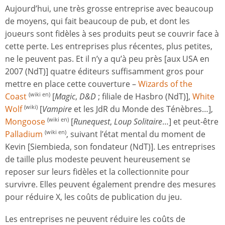
Aujourd’hui, une très grosse entreprise avec beaucoup
de moyens, qui fait beaucoup de pub, et dont les
joueurs sont fidèles à ses produits peut se couvrir face à
cette perte. Les entreprises plus récentes, plus petites,
ne le peuvent pas. Et il n’y a qu’à peu près [aux USA en
2007 (NdT)] quatre éditeurs suffisamment gros pour
mettre en place cette couverture –
Wizards of the
Coast
[
Magic
,
D&D
; filiale de Hasbro (NdT)],
White
(wiki en)
Wolf
[
Vampire
et les JdR du Monde des Ténèbres…],
(wiki)
Mongoose
[
Runequest
,
Loup Solitaire
…] et peut-être
(wiki en)
Palladium
, suivant l’état mental du moment de
(wiki en)
Kevin [Siembieda, son fondateur (NdT)]. Les entreprises
de taille plus modeste peuvent heureusement se
reposer sur leurs fidèles et la collectionnite pour
survivre. Elles peuvent également prendre des mesures
pour réduire X, les coûts de publication du jeu.
Les entreprises ne peuvent réduire les coûts de