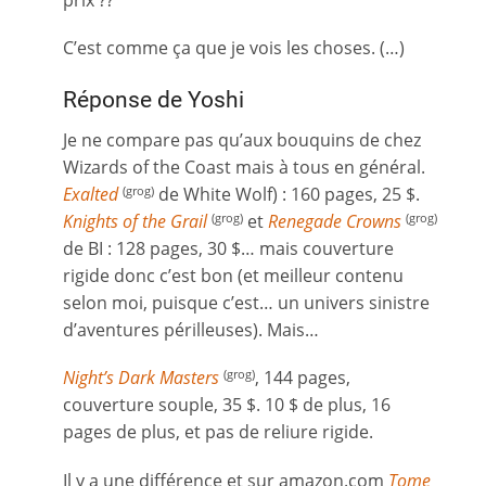
C’est comme ça que je vois les choses. (…)
Réponse de Yoshi
Je ne compare pas qu’aux bouquins de chez
Wizards of the Coast mais à tous en général.
Exalted
de White Wolf) : 160 pages, 25 $.
(grog)
Knights of the Grail
et
Renegade Crowns
(grog)
(grog)
de BI : 128 pages, 30 $… mais couverture
rigide donc c’est bon (et meilleur contenu
selon moi, puisque c’est… un univers sinistre
d’aventures périlleuses). Mais…
Night’s Dark Masters
, 144 pages,
(grog)
couverture souple, 35 $. 10 $ de plus, 16
pages de plus, et pas de reliure rigide.
Il y a une différence et sur amazon.com
Tome