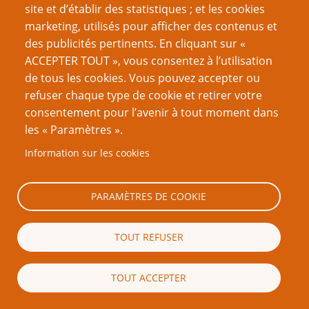
autres pour
Warhammer 2
, tout en conservant les
site et d’établir des statistiques ; et les cookies
derniers lambeaux de sa santé mentale. Il pensait que
marketing, utilisés pour afficher des contenus et
Paranoïa
est le meilleur JdR de l’univers.
des publicités pertinents. En cliquant sur «
ACCEPTER TOUT », vous consentez à l’utilisation
Nous traduisons aussi ses posts de
blogs
successifs :
de tous les cookies. Vous pouvez accepter ou
d-fuses, d-fusion, d-constructions et ceux du
refuser chaque type de cookie et retirer votre
MESSAGE
, le mouvement qui lutte contre la misogynie
consentement pour l’avenir à tout moment dans
dans les milieux ludiques.
les « Paramètres ».
Information sur les cookies
Nom d'utilisateur
PARAMÈTRES DE COOKIE
Mot de passe
TOUT REFUSER
TOUT ACCEPTER