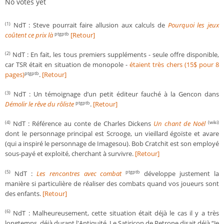
No votes yet
NdT : Steve pourrait faire allusion aux calculs de
Pourquoi les jeux
(1)
coûtent ce prix là
[Retour]
ptgptb
NdT : En fait, les tous premiers suppléments - seule offre disponible,
(2)
car TSR était en situation de monopole -
étaient très chers (15$ pour 8
pages)
.
[Retour]
ptgptb
NdT : Un témoignage d’un petit éditeur fauché à la Gencon dans
(3)
Démolir le rêve du rôliste
.
[Retour]
ptgptb
NdT : Référence au conte de Charles Dickens
Un chant de Noël
(4)
(wiki)
dont le personnage principal est Scrooge, un vieillard égoïste et avare
(qui a inspiré le personnage de Imagesou). Bob Cratchit est son employé
sous-payé et exploité, cherchant à survivre.
[Retour]
NdT :
Les rencontres avec combat
développe justement la
(5)
ptgptb
manière si particulière de réaliser des combats quand vos joueurs sont
des enfants.
[Retour]
NdT : Malheureusement, cette situation était déjà le cas il y a très
(6)
longtemps, déjà durant l'Antiquité. Le Satiricon de Petrone disait déjà “Je