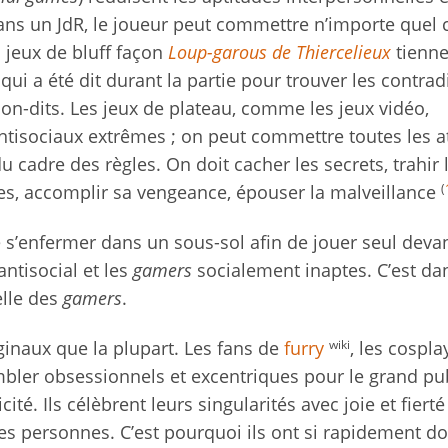
ans un JdR, le joueur peut commettre n’importe quel 
s jeux de bluff façon
Loup-garous de Thiercelieux
tienne
 qui a été dit durant la partie pour trouver les contrad
 non-dits. Les jeux de plateau, comme les jeux vidéo,
tisociaux extrêmes ; on peut commettre toutes les at
cadre des règles. On doit cacher les secrets, trahir 
(
ses, accomplir sa vengeance, épouser la malveillance
de s’enfermer dans un sous-sol afin de jouer seul deva
antisocial et les
gamers
socialement inaptes. C’est dan
elle des
gamers
.
wiki
ginaux que la plupart. Les fans de
furry
, les cospla
bler obsessionnels et excentriques pour le grand pu
té. Ils célèbrent leurs singularités avec joie et fierté
res personnes. C’est pourquoi ils ont si rapidement 