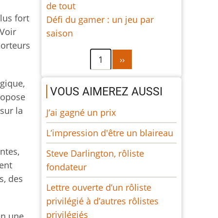
de tout
lus fort
Défi du gamer : un jeu par
 Voir
saison
porteurs
Pagination
Page
1
››
suivante
gique,
VOUS AIMEREZ AUSSI
ropose
sur la
J’ai gagné un prix
L’impression d'être un blaireau
ntes,
Steve Darlington, rôliste
ent
fondateur
s, des
Lettre ouverte d’un rôliste
privilégié à d’autres rôlistes
privilégiés
en une