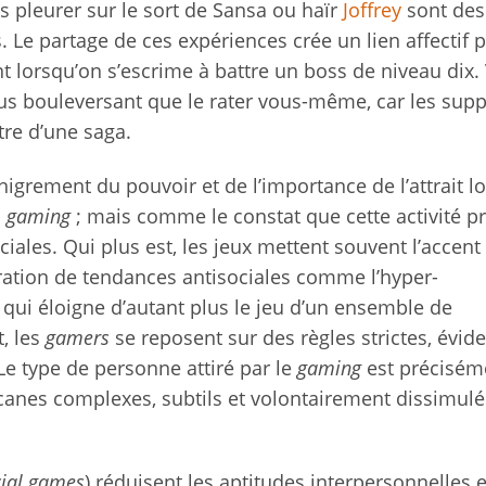
 pleurer sur le sort de Sansa ou haïr
Joffrey
sont des
Le partage de ces expériences crée un lien affectif p
nt lorsqu’on s’escrime à battre un boss de niveau dix.
lus bouleversant que le rater vous-même, car les sup
re d’une saga.
grement du pouvoir et de l’importance de l’attrait lo
u
gaming
; mais comme le constat que cette activité p
ales. Qui plus est, les jeux mettent souvent l’accent 
bration de tendances antisociales comme l’hyper-
e qui éloigne d’autant plus le jeu d’un ensemble de
, les
gamers
se reposent sur des règles strictes, évide
 Le type de personne attiré par le
gaming
est précisém
rcanes complexes, subtils et volontairement dissimulé
cial games
) réduisent les aptitudes interpersonnelles 