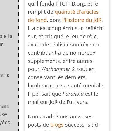
qu'il fonda PTGPTB.org, et le
remplit de
quantité d'articles
de fond
, dont
l'Histoire du JdR
.
Il a beaucoup écrit sur, réfléchi
le la
sur, et critiqué le jeu de rôle,
ut
avant de réaliser son rêve en
contribuant à de nombreux
suppléments, entre autres
pour
Warhammer 2
, tout en
t la
conservant les derniers
lambeaux de sa santé mentale.
Il pensait que
Paranoïa
est le
meilleur JdR de l’univers.
mais
use
Nous traduisons aussi ses
yées.
posts de
blogs
successifs : d-