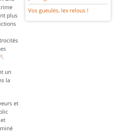
crime
Vos gueules, les relous !
nt plus
ictions
rocités
les
1
)
.
nt un
s la
yeurs et
blic
 et
dominé