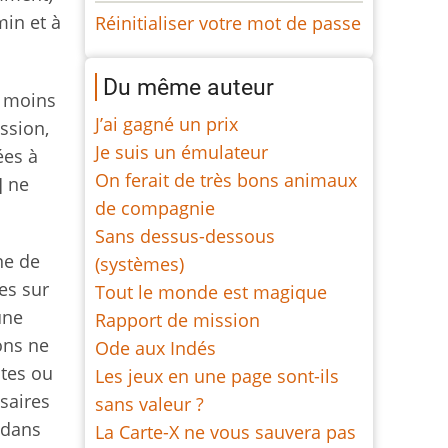
min et à
Réinitialiser votre mot de passe
Du même auteur
e moins
J’ai gagné un prix
ussion,
Je suis un émulateur
ées à
On ferait de très bons animaux
] ne
de compagnie
Sans dessus-dessous
ne de
(systèmes)
es sur
Tout le monde est magique
une
Rapport de mission
ions ne
Ode aux Indés
stes ou
Les jeux en une page sont-ils
saires
sans valeur ?
s dans
La Carte-X ne vous sauvera pas