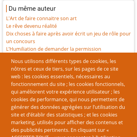
Du même auteur
L'Art de faire connaitre son art
Le rêve devenu réalité
Dix choses à faire après avoir écrit un jeu de rôle pour
un concours
L’Humiliation de demander la permission
Billet de Sortie
Nous utilisons différents types de cookies, les
C'est interdit
nôtres et ceux de tiers, sur les pages de ce site
Bien jouer avec son prochain
web : les cookies essentiels, nécessaires au
Les chiens m’ont appris tout ce que je sais (sur les
fonctionnement du site ; les cookies fonctionnels,
jeux)
qui améliorent votre expérience utilisateur ; les
Il n'y a pas d'apocalypse : le JdR Pacific Rim à l'arrache
cookies de performance, qui nous permettent de
Tout est Affamé
générer des données agrégées sur l’utilisation du
site et d’établir des statistiques ; et les cookies
Page
Page
Pagination
‹‹
3
››
marketing, utilisés pour afficher des contenus et
précédente
suivante
des publicités pertinents. En cliquant sur «