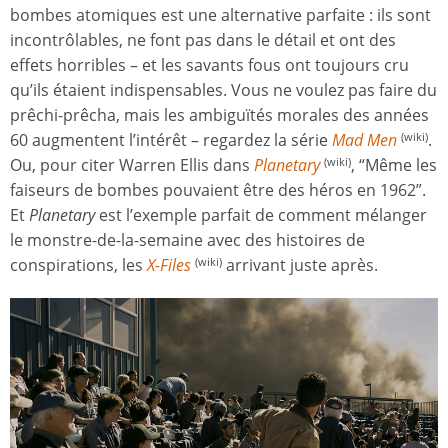
bombes atomiques est une alternative parfaite : ils sont
incontrôlables, ne font pas dans le détail et ont des
effets horribles – et les savants fous ont toujours cru
qu’ils étaient indispensables. Vous ne voulez pas faire du
prêchi-prêcha, mais les ambiguïtés morales des années
60 augmentent l’intérêt – regardez la série
Mad Men
.
(wiki)
Ou, pour citer Warren Ellis dans
Planetary
, “Même les
(wiki)
faiseurs de bombes pouvaient être des héros en 1962”.
Et
Planetary
est l’exemple parfait de comment mélanger
le monstre-de-la-semaine avec des histoires de
conspirations, les
X-Files
arrivant juste après.
(wiki)