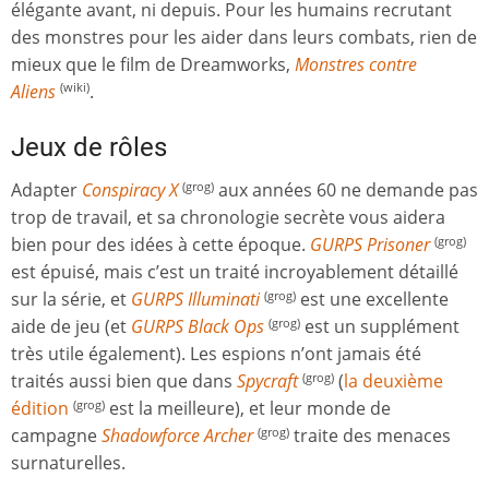
élégante avant, ni depuis. Pour les humains recrutant
des monstres pour les aider dans leurs combats, rien de
mieux que le film de Dreamworks,
Monstres contre
Aliens
.
(wiki)
Jeux de rôles
Adapter
Conspiracy X
aux années 60 ne demande pas
(grog)
trop de travail, et sa chronologie secrète vous aidera
bien pour des idées à cette époque.
GURPS Prisoner
(grog)
est épuisé, mais c’est un traité incroyablement détaillé
sur la série, et
GURPS Illuminati
est une excellente
(grog)
aide de jeu (et
GURPS Black Ops
est un supplément
(grog)
très utile également). Les espions n’ont jamais été
traités aussi bien que dans
Spycraft
(
la deuxième
(grog)
édition
est la meilleure), et leur monde de
(grog)
campagne
Shadowforce Archer
traite des menaces
(grog)
surnaturelles.