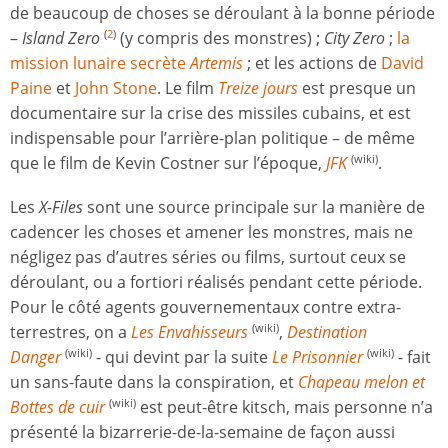
de beaucoup de choses se déroulant à la bonne période
–
Island Zero
(y compris des monstres) ;
City Zero
;
la
(
2
)
mission lunaire secrète
Artemis
; et les actions de
David
Paine
et
John Stone
. Le film
Treize jours
est presque un
documentaire sur la crise des missiles cubains, et est
indispensable pour l’arrière-plan politique – de même
que le film de Kevin Costner sur l’époque,
JFK
.
(wiki)
Les
X-Files
sont une source principale sur la manière de
cadencer les choses et amener les monstres, mais ne
négligez pas d’autres séries ou films, surtout ceux se
déroulant, ou a fortiori réalisés pendant cette période.
Pour le côté agents gouvernementaux contre extra-
terrestres, on a
Les Envahisseurs
,
Destination
(wiki)
Danger
- qui devint par la suite
Le Prisonnier
- fait
(wiki)
(wiki)
un sans-faute dans la conspiration, et
Chapeau melon et
Bottes de cuir
est peut-être kitsch, mais personne n’a
(wiki)
présenté la bizarrerie-de-la-semaine de façon aussi