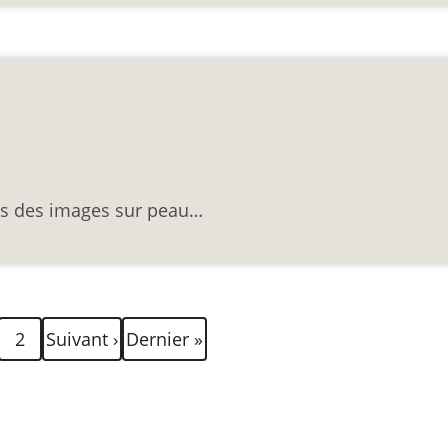
ts des images sur peau…
Page
Page
Dernière
2
Suivant ›
Dernier »
ante
suivante
page