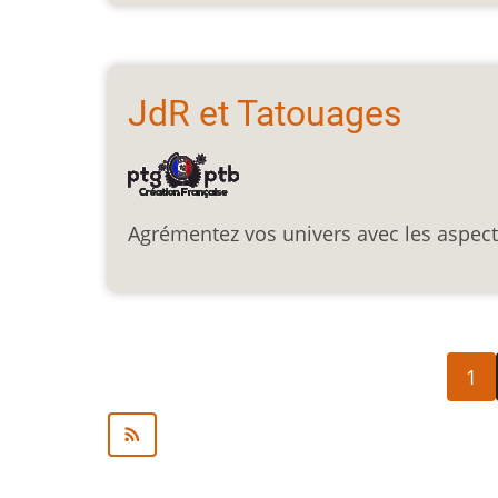
JdR et Tatouages
Agrémentez vos univers avec les aspec
Pagination
Page
1
cour