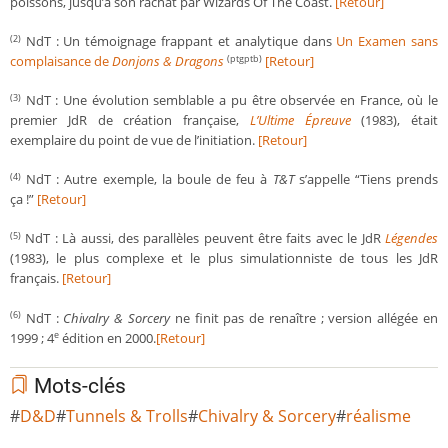
poissons, jusqu’à son rachat par Wizards Of The Coast.
[Retour]
NdT : Un témoignage frappant et analytique dans
Un Examen sans
(2)
complaisance de
Donjons & Dragons
[Retour]
(ptgptb)
NdT : Une évolution semblable a pu être observée en France, où le
(3)
premier JdR de création française,
L’Ultime Épreuve
(1983), était
exemplaire du point de vue de l’initiation.
[Retour]
NdT : Autre exemple, la boule de feu à
T&T
s’appelle “Tiens prends
(4)
ça !”
[Retour]
NdT : Là aussi, des parallèles peuvent être faits avec le JdR
Légendes
(5)
(1983), le plus complexe et le plus simulationniste de tous les JdR
français.
[Retour]
NdT :
Chivalry & Sorcery
ne finit pas de renaître ; version allégée en
(6)
1999 ; 4
édition en 2000.
[Retour]
e
Mots-clés
D&D
Tunnels & Trolls
Chivalry & Sorcery
réalisme