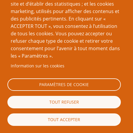
site et d’établir des statistiques ; et les cookies
Nom d'utilisateur
marketing, utilisés pour afficher des contenus et
des publicités pertinents. En cliquant sur «
ACCEPTER TOUT », vous consentez à l’utilisation
Mot de passe
de tous les cookies. Vous pouvez accepter ou
refuser chaque type de cookie et retirer votre
consentement pour l’avenir à tout moment dans
les « Paramètres ».
Information sur les cookies
Créer un nouveau compte
Réinitialiser votre mot de passe
PARAMÈTRES DE COOKIE
Du même auteur
TOUT REFUSER
L'Art de faire connaitre son art
Le rêve devenu réalité
TOUT ACCEPTER
Dix choses à faire après avoir écrit un jeu de rôle pour
un concours