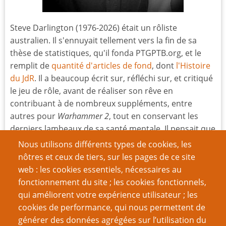
Steve Darlington (1976-2026) était un rôliste
australien. Il s'ennuyait tellement vers la fin de sa
thèse de statistiques, qu'il fonda PTGPTB.org, et le
remplit de
quantité d'articles de fond
, dont
l'Histoire
du JdR
. Il a beaucoup écrit sur, réfléchi sur, et critiqué
le jeu de rôle, avant de réaliser son rêve en
contribuant à de nombreux suppléments, entre
autres pour
Warhammer 2
, tout en conservant les
derniers lambeaux de sa santé mentale. Il pensait que
Paranoïa
est le meilleur JdR de l’univers.
Nous utilisons différents types de cookies, les
nôtres et ceux de tiers, sur les pages de ce site
Nous traduisons aussi ses posts de
blogs
successifs :
web : les cookies essentiels, nécessaires au
d-fuses, d-fusion, d-constructions et ceux du
fonctionnement du site ; les cookies fonctionnels,
MESSAGE
, le mouvement qui lutte contre la misogynie
qui améliorent votre expérience utilisateur ; les
dans les milieux ludiques.
cookies de performance, qui nous permettent de
générer des données agrégées sur l’utilisation du