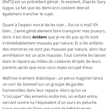
(NdT)] est un précédent génial : ils existent, d’après Gary
Gygax. Le fait que les demi-orcs existent devrait
également trancher le sujet.
Quant à l’aspect moral de les tuer... Est-ce si mal? Eh
bien... J'aime généralement faire transpirer mes joueurs,
donc il est donc
évident
que je ne dis pas qu'ils sont
irrémédiablement mauvais par nature. Et si les enfants
des monstres ne sont pas mauvais par nature, alors leur
annihilation est un acte mauvais. Tout comme les laisser
dans le repaire au milieu du cadavres étripés de leurs
parents après que vous vous soyez occupé d'eux.
Maîtrise vraiment diabolique : un perso magicien lance
un sort de
Sommeil
sur un groupe de gardes
humanoïdes dans leur repaire. Alors qu’on va
“s'occuper” des ennemis endormis, un enfant entre,
serrant contre lui l'équivalent d'un ours en peluche
(vous pouvez en faire une sorte de bébé humain