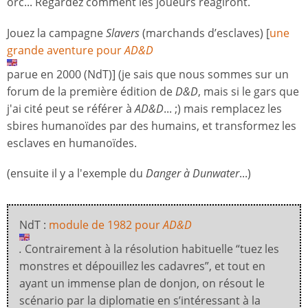
orc... Regardez comment les joueurs réagiront.
Jouez la campagne
Slavers
(marchands d’esclaves) [
une
grande aventure pour
AD&D
parue en 2000 (NdT)
] (je sais que nous sommes sur un
forum de la première édition de
D&D
, mais si le gars que
j'ai cité peut se référer à
AD&D
... ;) mais remplacez les
sbires humanoïdes par des humains, et transformez les
esclaves en humanoïdes.
(ensuite il y a l'exemple du
Danger à Dunwater
...)
NdT :
module de 1982 pour
AD&D
.
Contrairement à la résolution habituelle “tuez les
monstres et dépouillez les cadavres”, et tout en
ayant un immense plan de donjon, on résout le
scénario par la diplomatie en s’intéressant à la