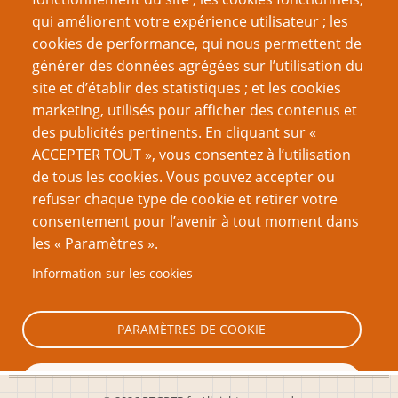
Les JdR que vous n’aimez pas, sans bonnes raisons ?
qui améliorent votre expérience utilisateur ; les
Est-ce ainsi que l’on joue à D&D ?
cookies de performance, qui nous permettent de
Je n’arrive pas à trouver des joueurs !
générer des données agrégées sur l’utilisation du
site et d’établir des statistiques ; et les cookies
VOUS AIMEREZ AUSSI
marketing, utilisés pour afficher des contenus et
des publicités pertinents. En cliquant sur «
Lettre ouverte d’un rôliste privilégié à d’autres rôlistes
ACCEPTER TOUT », vous consentez à l’utilisation
privilégiés
de tous les cookies. Vous pouvez accepter ou
refuser chaque type de cookie et retirer votre
Exilées dans l’indé, mais sans aucun regret
consentement pour l’avenir à tout moment dans
Débarrassez vos monstres du validisme
les « Paramètres ».
Pour des espaces plus sécurisés : 2 - côté
Information sur les cookies
organisation
Pour des espaces plus sécurisés : 1 - côté participante
PARAMÈTRES DE COOKIE
TOUT REFUSER