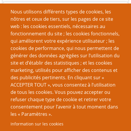
Archives
Nous utilisons différents types de cookies, les
nôtres et ceux de tiers, sur les pages de ce site
juillet 2026
(1)
web : les cookies essentiels, nécessaires au
juin 2026
(7)
fonctionnement du site ; les cookies fonctionnels,
qui améliorent votre expérience utilisateur ; les
mars 2026
(11)
cookies de performance, qui nous permettent de
décembre 2025
(15)
générer des données agrégées sur l’utilisation du
site et d’établir des statistiques ; et les cookies
septembre 2025
(8)
marketing, utilisés pour afficher des contenus et
des publicités pertinents. En cliquant sur «
août 2025
(1)
ACCEPTER TOUT », vous consentez à l’utilisation
juin 2025
(14)
de tous les cookies. Vous pouvez accepter ou
refuser chaque type de cookie et retirer votre
mars 2025
(13)
consentement pour l’avenir à tout moment dans
décembre 2024
(12)
les « Paramètres ».
septembre 2024
(11)
Information sur les cookies