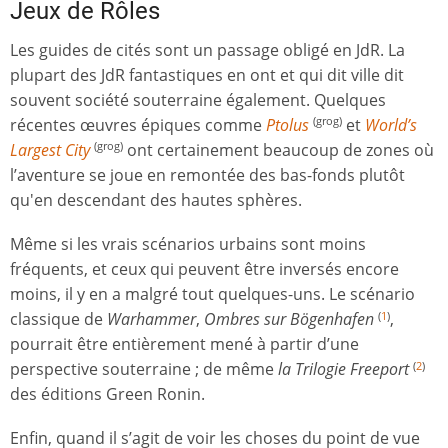
Jeux de Rôles
Les guides de cités sont un passage obligé en JdR. La
plupart des JdR fantastiques en ont et qui dit ville dit
souvent société souterraine également. Quelques
récentes œuvres épiques comme
Ptolus
et
World’s
(grog)
Largest City
ont certainement beaucoup de zones où
(grog)
l’aventure se joue en remontée des bas-fonds plutôt
qu'en descendant des hautes sphères.
Même si les vrais scénarios urbains sont moins
fréquents, et ceux qui peuvent être inversés encore
moins, il y en a malgré tout quelques-uns. Le scénario
classique de
Warhammer
,
Ombres sur Bögenhafen
,
(
1
)
pourrait être entièrement mené à partir d’une
perspective souterraine ; de même
la Trilogie Freeport
(
2
)
des éditions Green Ronin.
Enfin, quand il s’agit de voir les choses du point de vue