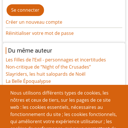
Créer un nouveau compte
Réinitialiser votre mot de passe
Du même auteur
Les Filles de l’Exil - personnages et incertitudes
Non-critique de “Night of the Crusades”
Slayriders, les huit salopards de Noël
La Belle Époqualypse
Les Filles de l'Exil, la révision
Nous utilisons différents types de cookies, les
Jeu de rôle et “The Righteous Mind”
nôtres et ceux de tiers, sur les pages de ce site
Construisez votre propre Boîte à jouets de campagne
web : les cookies essentiels, nécessaires au
Les Filles de l'Exil, le JdR
fonctionnement du site ; les cookies fonctionnels,
Les Filles de l’Exil, le Making-of
qui améliorent votre expérience utilisateur ; les
Joueurs contre la misogynie