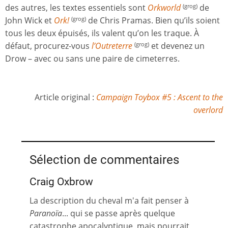
des autres, les textes essentiels sont
Orkworld
de
(grog)
John Wick et
Ork!
de Chris Pramas. Bien qu’ils soient
(grog)
tous les deux épuisés, ils valent qu’on les traque. À
défaut, procurez-vous
l’Outreterre
et devenez un
(grog)
Drow – avec ou sans une paire de cimeterres.
Article original :
Campaign Toybox #5 : Ascent to the
overlord
Sélection de commentaires
Craig Oxbrow
La description du cheval m'a fait penser à
Paranoïa
... qui se passe après quelque
catastrophe apocalyptique, mais pourrait