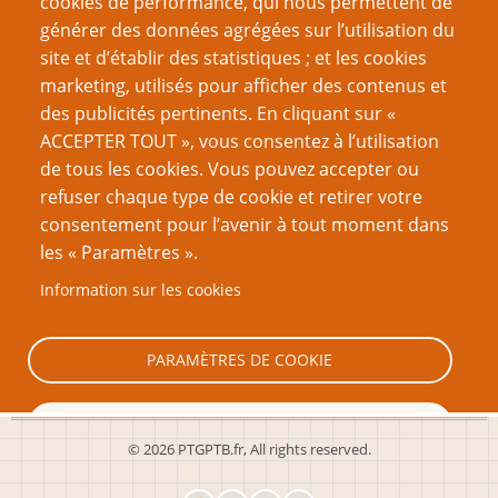
cookies de performance, qui nous permettent de
générer des données agrégées sur l’utilisation du
Page
Page
Pagination
‹‹
7
››
site et d’établir des statistiques ; et les cookies
précédente
suivante
marketing, utilisés pour afficher des contenus et
VOUS AIMEREZ AUSSI
des publicités pertinents. En cliquant sur «
ACCEPTER TOUT », vous consentez à l’utilisation
Le donjon par défaut est colonial
de tous les cookies. Vous pouvez accepter ou
refuser chaque type de cookie et retirer votre
Les langues de D&D impliquent un univers particulier
consentement pour l’avenir à tout moment dans
Débarrassez vos monstres du validisme
les « Paramètres ».
La forteresse gygaxienne
Information sur les cookies
Et si les humanoïdes de la fantasy étaient des
constructions sociales ?
PARAMÈTRES DE COOKIE
TOUT REFUSER
© 2026 PTGPTB.fr, All rights reserved.
TOUT ACCEPTER