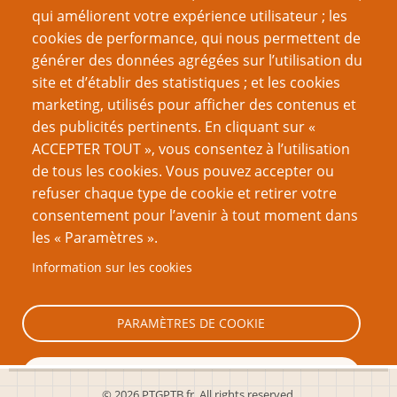
Recherche
qui améliorent votre expérience utilisateur ; les
cookies de performance, qui nous permettent de
générer des données agrégées sur l’utilisation du
site et d’établir des statistiques ; et les cookies
Nom d'utilisateur
marketing, utilisés pour afficher des contenus et
des publicités pertinents. En cliquant sur «
ACCEPTER TOUT », vous consentez à l’utilisation
Mot de passe
de tous les cookies. Vous pouvez accepter ou
refuser chaque type de cookie et retirer votre
consentement pour l’avenir à tout moment dans
les « Paramètres ».
Information sur les cookies
Créer un nouveau compte
Réinitialiser votre mot de passe
PARAMÈTRES DE COOKIE
TOUT REFUSER
© 2026 PTGPTB.fr, All rights reserved.