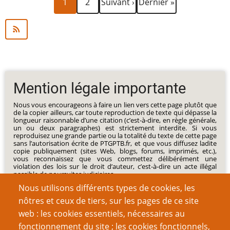
1
2
Suivant ›
Dernier »
courante
suivante
page
Mention légale importante
Nous vous encourageons à faire un lien vers cette page plutôt que
de la copier ailleurs, car toute reproduction de texte qui dépasse la
longueur raisonnable d’une citation (c’est-à-dire, en règle générale,
un ou deux paragraphes) est strictement interdite. Si vous
reproduisez une grande partie ou la totalité du texte de cette page
sans l’autorisation écrite de PTGPTB.fr, et que vous diffusez ladite
copie publiquement (sites Web, blogs, forums, imprimés, etc.),
vous reconnaissez que vous commettez délibérément une
violation des lois sur le droit d’auteur, c’est-à-dire un acte illégal
passible de poursuites judiciaires.
Nous utilisons différents types de cookies, les
nôtres et ceux de tiers, sur les pages de ce site
web : les cookies essentiels, nécessaires au
fonctionnement du site ; les cookies fonctionnels,