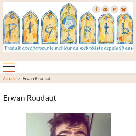
Aller
au
contenu
principal
Accueil
Erwan Roudaut
Erwan Roudaut