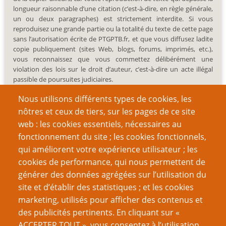
longueur raisonnable d’une citation (c’est-à-dire, en règle générale,
un ou deux paragraphes) est strictement interdite. Si vous
reproduisez une grande partie ou la totalité du texte de cette page
sans l’autorisation écrite de PTGPTB.fr, et que vous diffusez ladite
copie publiquement (sites Web, blogs, forums, imprimés, etc.),
vous reconnaissez que vous commettez délibérément une
violation des lois sur le droit d’auteur, c’est-à-dire un acte illégal
passible de poursuites judiciaires.
Nous utilisons différents types de cookies, les
nôtres et ceux de tiers, sur les pages de ce site
web : les cookies essentiels, nécessaires au
fonctionnement du site ; les cookies fonctionnels,
Recherche
qui améliorent votre expérience utilisateur ; les
cookies de performance, qui nous permettent de
générer des données agrégées sur l’utilisation du
site et d’établir des statistiques ; et les cookies
Nom d'utilisateur
marketing, utilisés pour afficher des contenus et
des publicités pertinents. En cliquant sur «
ACCEPTER TOUT », vous consentez à l’utilisation