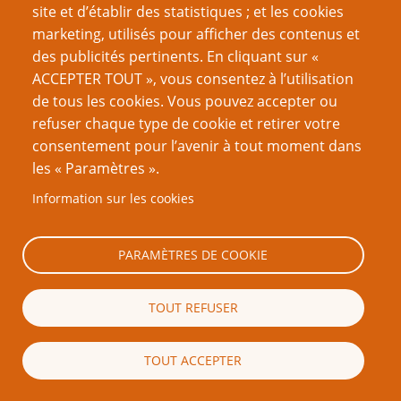
Une Histoire du jeu de rôle – deuxième partie :
site et d’établir des statistiques ; et les cookies
réouverture de la boîte de Pandore
marketing, utilisés pour afficher des contenus et
Une Histoire du jeu de rôle – troisième partie :
des publicités pertinents. En cliquant sur «
Survenance de l'âge d'or
ACCEPTER TOUT », vous consentez à l’utilisation
Une Histoire du jeu de rôle – quatrième partie : Enfer
de tous les cookies. Vous pouvez accepter ou
et paradis de la finance
refuser chaque type de cookie et retirer votre
Une Histoire du jeu de rôle – cinquième partie : le
consentement pour l’avenir à tout moment dans
pouvoir et la gloire
les « Paramètres ».
Une Histoire du jeu de rôle – sixième partie :
Information sur les cookies
révolution !
Une Histoire du jeu de rôle – septième partie : de
nouvelles manières de jouer
PARAMÈTRES DE COOKIE
Une Histoire du jeu de rôle – huitième partie : l’âge
des ténèbres
TOUT REFUSER
Une Histoire du jeu de rôle – neuvième partie : la fin
et le commencement
TOUT ACCEPTER
Page
Page
Pagination
‹‹
11
››
précédente
suivante