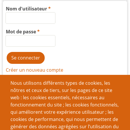
Nom d'utilisateur
Mot de passe
Créer un nouveau compte
Réinitialiser votre mot de passe
Nous utilisons différents types de cookies, les
nôtres et ceux de tiers, sur les pages de ce site
web : les cookies essentiels, nécessaires au
Du même auteur
fonctionnement du site ; les cookies fonctionnels,
Berger sans troupeau
qui améliorent votre expérience utilisateur ; les
Une Histoire du jeu de rôle – première partie : un
cookies de performance, qui nous permettent de
petit pas pour un wargamer…
générer des données agrégées sur l’utilisation du