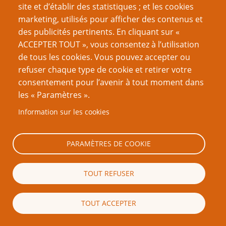
site et d’établir des statistiques ; et les cookies
[…]La fermeté en matière de règles n’implique
marketing, utilisés pour afficher des contenus et
pas nécessairement qu’il y ait une dispute,
des publicités pertinents. En cliquant sur «
comme le fait remarquer Will, mais il est de la
ACCEPTER TOUT », vous consentez à l’utilisation
responsabilité du MJ d’entretenir le
de tous les cookies. Vous pouvez accepter ou
dynamisme de la partie et de s’assurer que
refuser chaque type de cookie et retirer votre
tout le monde s’amuse. Pour tous ceux qui n’y
consentement pour l’avenir à tout moment dans
prennent pas part, les arguties sont, au mieux
les « Paramètres ».
gênantes, et au pire irritantes.
Information sur les cookies
Ainsi, si un joueur veut discuter des règles, il
ne devrait pouvoir le faire qu’une seule fois ;
PARAMÈTRES DE COOKIE
et comme les hommes sont faillibles, le MJ
devrait toujours se montrer attentif à ces
TOUT REFUSER
remarques. Ces deux objectifs sont
contradictoires et cela signifie
automatiquement que le MJ doit parvenir à
TOUT ACCEPTER
un compromis entre son désir d’ouverture à