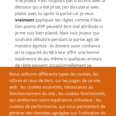
Si le joueur n’est toujours pas d’accord avec la
décision qui a été prise, j’en discuterai avec
plaisir avec lui après la partie car je veux
vraiment
appliquer les règles comme il faut.
Des points d’XP peuvent être mal attribués si
je me suis bien planté. Mais tout joueur qui
souhaite débattre pendant la partie agit de
manière égoïste : ils doivent avoir confiance
en la capacité du MJ à leur offrir une bonne
expérience de jeu même si quelques erreurs
de règle peuvent occasionnellement se
produire.
Nous utilisons différents types de cookies, les
nôtres et ceux de tiers, sur les pages de ce site
Mike
web : les cookies essentiels, nécessaires au
fonctionnement du site ; les cookies fonctionnels,
[En réponse à un commentaire en faveur de
qui améliorent votre expérience utilisateur ; les
laisser les joueurs interpréter les règles comme ils
cookies de performance, qui nous permettent de
le veulent plutôt que de perdre du temps à tenter
générer des données agrégées sur l’utilisation du
de trancher (NdT)]