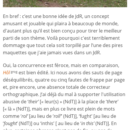
En bref : c’est une bonne idée de JdR, un concept
amusant et jouable qui plaira à beaucoup de monde,
d'autant plus qu’il est bien conçu pour tirer le meilleur
parti de son thème. Voilà pourquoi c'est terriblement
dommage que tout cela soit torpillé par l’une des pires
maquettes que j'aie jamais vues dans un JdR.
Oui, la concurrence est féroce, mais en comparaison,
Hôl
est bien édité. Ici nous avons des sauts de page
grog
déséquilibrés, quatre ou cinq fautes de frappe par page
et, pire encore, une absence totale de correcteur
orthographique. J’ai déjà du mal à supporter l'utilisation
abusive de ‘
their’
[« leur(s) » (NdT)] à la place de ‘
there’
[« là » (NdT)], mais en plus ce livre est plein de mots
comme ‘
rol’
[au lieu de ‘
roll’
’ (NdT)], ‘fught’ [au lieu de
‘
fought
’ (NdT)] ou ‘inthis’ [ au lieu de ‘
in this’
(NdT)]. En