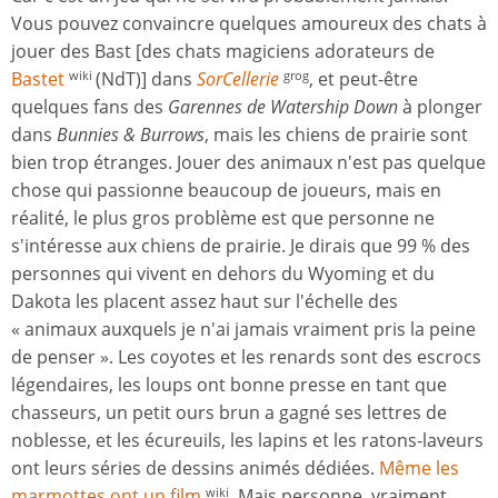
Vous pouvez convaincre quelques amoureux des chats à
jouer des Bast [des chats magiciens adorateurs de
Bastet
(NdT)] dans
SorCellerie
, et peut-être
wiki
grog
quelques fans des
Garennes de Watership Down
à plonger
dans
Bunnies & Burrows
, mais les chiens de prairie sont
bien trop étranges. Jouer des animaux n'est pas quelque
chose qui passionne beaucoup de joueurs, mais en
réalité, le plus gros problème est que personne ne
s'intéresse aux chiens de prairie. Je dirais que 99 % des
personnes qui vivent en dehors du Wyoming et du
Dakota les placent assez haut sur l'échelle des
« animaux auxquels je n'ai jamais vraiment pris la peine
de penser ». Les coyotes et les renards sont des escrocs
légendaires, les loups ont bonne presse en tant que
chasseurs, un petit ours brun a gagné ses lettres de
noblesse, et les écureuils, les lapins et les ratons-laveurs
ont leurs séries de dessins animés dédiées.
Même les
marmottes ont un film
. Mais personne, vraiment
wiki