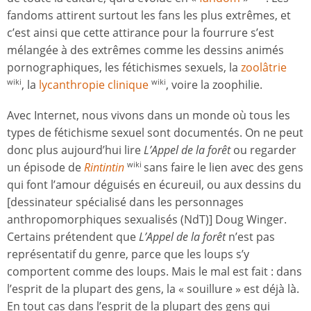
fandoms attirent surtout les fans les plus extrêmes, et
c’est ainsi que cette attirance pour la fourrure s’est
mélangée à des extrêmes comme les dessins animés
pornographiques, les fétichismes sexuels, la
zoolâtrie
, la
lycanthropie clinique
, voire la zoophilie.
wiki
wiki
Avec Internet, nous vivons dans un monde où tous les
types de fétichisme sexuel sont documentés. On ne peut
donc plus aujourd’hui lire
L’Appel de la forêt
ou regarder
un épisode de
Rintinti
n
sans faire le lien avec des gens
wiki
qui font l’amour déguisés en écureuil, ou aux dessins du
[dessinateur spécialisé dans les personnages
anthropomorphiques sexualisés (NdT)] Doug Winger.
Certains prétendent que
L’Appel de la forêt
n’est pas
représentatif du genre, parce que les loups s’y
comportent comme des loups. Mais le mal est fait : dans
l’esprit de la plupart des gens, la « souillure » est déjà là.
En tout cas dans l’esprit de la plupart des gens qui