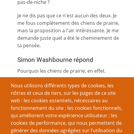
pas-de-niche ?
Je ne dis pas que ce n'est aucun des deux. Je
me fous complètement des chiens de prairie,
mais la proposition a l'air intéressante. Je me
demande juste quel a été le cheminement de
ta pensée.
Simon Washbourne répond
Pourquoi les chiens de prairie, en effet.
Eh bien, je venais de finir de lire
Ducton Wood
-
Nous utilisons différents types de cookies, les
il y a plein de romans dans la série des
Duction
nôtres et ceux de tiers, sur les pages de ce site
- ça parle de taupes. Et j'ai pensé que ça ferait
web : les cookies essentiels, nécessaires au
un JdR formidable. J'avais bien sûr entendu
fonctionnement du site ; les cookies fonctionnels,
parler de
Bunnies & Burrows
, mais je trouvais
qui améliorent votre expérience utilisateur ; les
que [l'adaptation des romans] avait été faite
cookies de performance, qui nous permettent de
tout de travers.
générer des données agrégées sur l’utilisation du