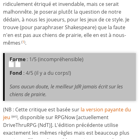
ridiculement étriqué et invendable, mais ce serait
malhonnête. Je poserai plutôt la question de notre
dédain, à nous les joueurs, pour les jeux de ce style. Je
trouve (pour paraphraser Shakespeare) que la faute
n'en est pas aux chiens de prairie, elle en est à nous-
mêmes
.
(
1
)
Forme
: 1/5 (incompréhensible)
Fond
: 4/5 (il y a du corps!)
Sans aucun doute, le meilleur JdR jamais écrit sur les
chiens de prairie.
(NB : Cette critique est basée sur
la version payante du
jeu
, disponible sur RPGNow [actuellement
(en)
DriveThruRPG (NdT)]. L'édition précédente utilise
exactement les mêmes règles mais est beaucoup plus