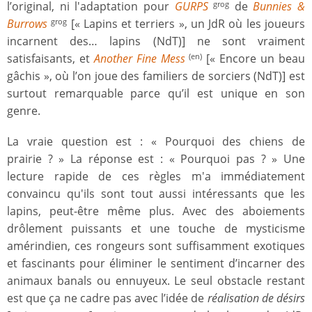
l’original, ni l'adaptation pour
GURPS
de
Bunnies &
grog
Burrows
[« Lapins et terriers », un JdR où les joueurs
grog
incarnent des… lapins (NdT)] ne sont vraiment
satisfaisants, et
Another Fine Mess
[« Encore un beau
(en)
gâchis », où l’on joue des familiers de sorciers (NdT)] est
surtout remarquable parce qu’il est unique en son
genre.
La vraie question est : « Pourquoi des chiens de
prairie ? » La réponse est : « Pourquoi pas ? » Une
lecture rapide de ces règles m'a immédiatement
convaincu qu'ils sont tout aussi intéressants que les
lapins, peut-être même plus. Avec des aboiements
drôlement puissants et une touche de mysticisme
amérindien, ces rongeurs sont suffisamment exotiques
et fascinants pour éliminer le sentiment d’incarner des
animaux banals ou ennuyeux. Le seul obstacle restant
est que ça ne cadre pas avec l’idée de
réalisation de désirs