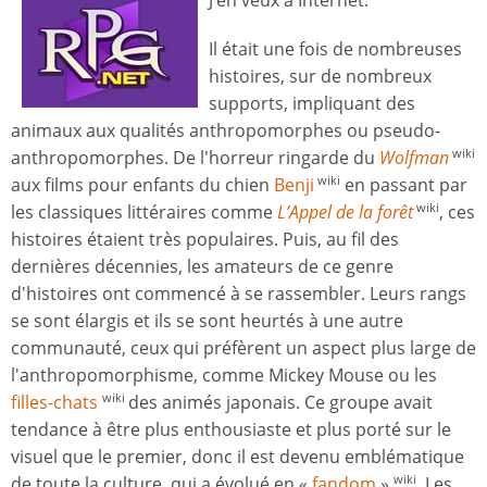
J’en veux à Internet.
Il était une fois de nombreuses
histoires, sur de nombreux
supports, impliquant des
animaux aux qualités anthropomorphes ou pseudo-
anthropomorphes. De l'horreur ringarde du
Wolfman
wiki
aux films pour enfants du chien
Benji
en passant par
wiki
les classiques littéraires comme
L’Appel de la forêt
, ces
wiki
histoires étaient très populaires. Puis, au fil des
dernières décennies, les amateurs de ce genre
d'histoires ont commencé à se rassembler. Leurs rangs
se sont élargis et ils se sont heurtés à une autre
communauté, ceux qui préfèrent un aspect plus large de
l'anthropomorphisme, comme Mickey Mouse ou les
filles-chats
des animés japonais. Ce groupe avait
wiki
tendance à être plus enthousiaste et plus porté sur le
visuel que le premier, donc il est devenu emblématique
de toute la culture, qui a évolué en «
fandom
»
. Les
wiki