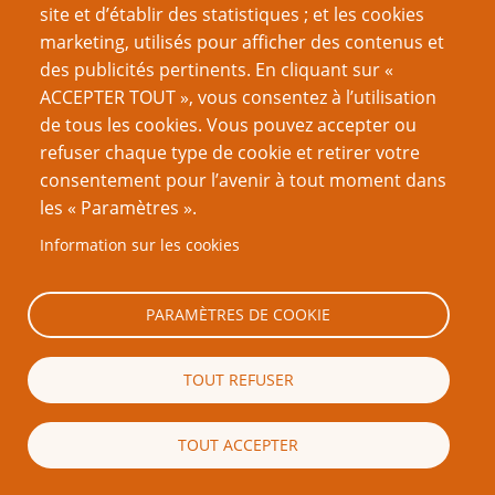
site et d’établir des statistiques ; et les cookies
Cependant, il s'est trouvé que j'étais en
marketing, utilisés pour afficher des contenus et
vacances au Wyoming et que j'ai visité the
des publicités pertinents. En cliquant sur «
Devil's Tower, ou il y a une grande ville de
ACCEPTER TOUT », vous consentez à l’utilisation
chiens de prairie. J'ai tout de suite pensé que
de tous les cookies. Vous pouvez accepter ou
les chiens de prairie avait une société bien
refuser chaque type de cookie et retirer votre
plus intéressante que les taupes - qui sont
consentement pour l’avenir à tout moment dans
surtout solitaires. Cela donnerait donc un
les « Paramètres ».
bien meilleur sujet ; les chiens de prairie
Information sur les cookies
vivent en "villes", ont des familles - appelées
"coteries", ce que j'ai traduit par "tribus", ils
ont des sentinelles ; ils font pousser leur
PARAMÈTRES DE COOKIE
propre nourriture (guérisseurs) ; ils vivent à
côté des bisons, et ainsi de suite. Et ils
TOUT REFUSER
jappent - jappement, décidai-je, qui aurait des
pouvoirs magiques.
TOUT ACCEPTER
j'ai juste extrapolé, et ça a grandi à partir de
là, surtout quand j'ai commencé à développer