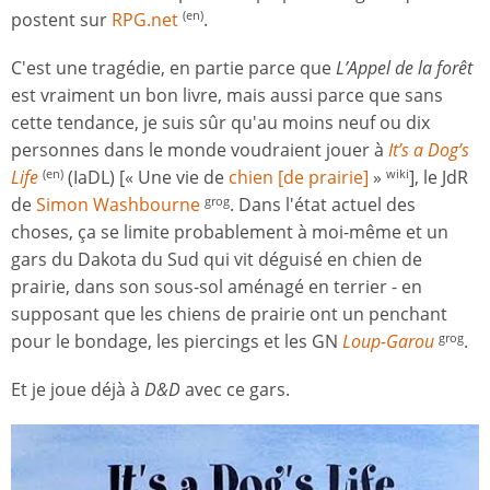
postent sur
RPG.net
.
(en)
C'est une tragédie, en partie parce que
L’Appel de la forêt
est vraiment un bon livre, mais aussi parce que sans
cette tendance, je suis sûr qu'au moins neuf ou dix
personnes dans le monde voudraient jouer à
It’s a Dog’s
Life
(IaDL) [« Une vie de
chien [de prairie]
»
], le JdR
(en)
wiki
de
Simon Washbourne
. Dans l'état actuel des
grog
choses, ça se limite probablement à moi-même et un
gars du Dakota du Sud qui vit déguisé en chien de
prairie, dans son sous-sol aménagé en terrier - en
supposant que les chiens de prairie ont un penchant
pour le bondage, les piercings et les GN
L​oup-Garou
.
grog
Et je joue déjà à
D&D
avec ce gars.