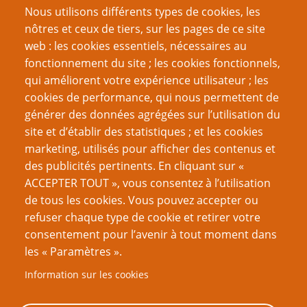
Rapport de mission
Nous utilisons différents types de cookies, les
Ode aux Indés
nôtres et ceux de tiers, sur les pages de ce site
Les jeux en une page sont-ils sans valeur ?
web : les cookies essentiels, nécessaires au
La Carte-X ne vous sauvera pas de tout
fonctionnement du site ; les cookies fonctionnels,
Défi du gamer : un jeu par saison
qui améliorent votre expérience utilisateur ; les
cookies de performance, qui nous permettent de
Page
Pagination
1
››
générer des données agrégées sur l’utilisation du
suivante
site et d’établir des statistiques ; et les cookies
VOUS AIMEREZ AUSSI
marketing, utilisés pour afficher des contenus et
des publicités pertinents. En cliquant sur «
Réfléchissez avant de quantifier
ACCEPTER TOUT », vous consentez à l’utilisation
de tous les cookies. Vous pouvez accepter ou
(communiqué) Ouverture de l’Académie PTGPTB de
refuser chaque type de cookie et retirer votre
Roleplaying Games
consentement pour l’avenir à tout moment dans
Tout le monde est magique
les « Paramètres ».
L’Art d’arbitrer 12 – Cacher ou révéler le seuil de
Information sur les cookies
difficulté