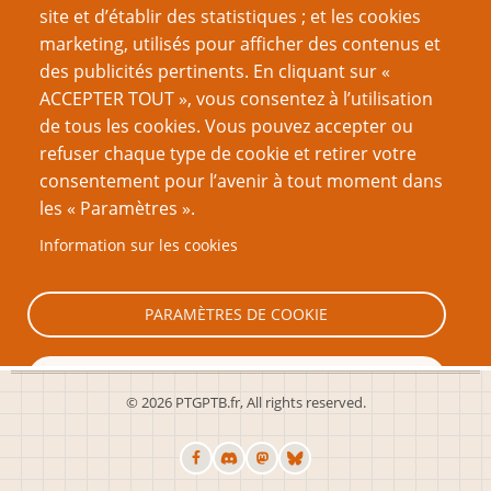
site et d’établir des statistiques ; et les cookies
suivante
marketing, utilisés pour afficher des contenus et
VOUS AIMEREZ AUSSI
des publicités pertinents. En cliquant sur «
ACCEPTER TOUT », vous consentez à l’utilisation
Vos gueules, les relous !
de tous les cookies. Vous pouvez accepter ou
refuser chaque type de cookie et retirer votre
Romance et Jeu de Rôles : des biais de genre ?
consentement pour l’avenir à tout moment dans
Concilier grossesse et GN, c’est possible
les « Paramètres ».
Journal d’une Orga de GN enceinte
Information sur les cookies
Pour des espaces plus sécurisés : 2 - côté
organisation
PARAMÈTRES DE COOKIE
TOUT REFUSER
© 2026 PTGPTB.fr, All rights reserved.
TOUT ACCEPTER