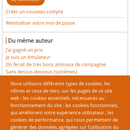
Créer un nouveau compte
Réinitialiser votre mot de passe
Du même auteur
J’ai gagné un prix
Je suis un émulateur
On ferait de très bons animaux de compagnie
Sans dessus-dessous (systèmes)
Tout le monde est magique
Nous utilisons différents types de cookies, les
Rapport de mission
nôtres et ceux de tiers, sur les pages de ce site
Ode aux Indés
web : les cookies essentiels, nécessaires au
Les jeux en une page sont-ils sans valeur ?
fonctionnement du site ; les cookies fonctionnels,
La Carte-X ne vous sauvera pas de tout
qui améliorent votre expérience utilisateur ; les
Défi du gamer : un jeu par saison
cookies de performance, qui nous permettent de
générer des données agrégées sur l’utilisation du
Page
Pagination
1
››