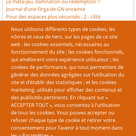
Le méta-jeu, damnation ou rédemption ?
Journal d’une Orga de GN enceinte
Pour des espaces plus sécurisés : 2 - côté
organisation
Nous utilisons différents types de cookies, les
Pour des espaces plus sécurisés : 1 - côté participante
nôtres et ceux de tiers, sur les pages de ce site
Laissez-vous porter par le jeu
web : les cookies essentiels, nécessaires au
La Salle sensorielle
fonctionnement du site ; les cookies fonctionnels,
Répertoire des Outils de sécurité émotionnelle
qui améliorent votre expérience utilisateur ; les
Le bleed, un va-et-vient émotionnel
cookies de performance, qui nous permettent de
générer des données agrégées sur l’utilisation du
Page
Pagination
1
››
site et d’établir des statistiques ; et les cookies
suivante
marketing, utilisés pour afficher des contenus et
VOUS AIMEREZ AUSSI
des publicités pertinents. En cliquant sur «
ACCEPTER TOUT », vous consentez à l’utilisation
Vos gueules, les relous !
de tous les cookies. Vous pouvez accepter ou
refuser chaque type de cookie et retirer votre
Romance et Jeu de Rôles : des biais de genre ?
consentement pour l’avenir à tout moment dans
Journal d’une Orga de GN enceinte
les « Paramètres ».