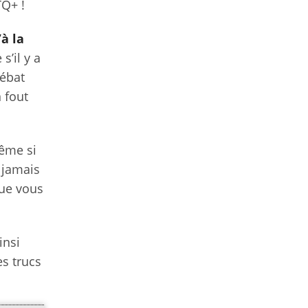
TQ+ !
à la
s’il y a
débat
 fout
ême si
 jamais
que vous
insi
es trucs