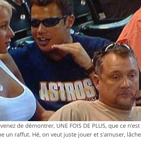
 venez de démontrer, UNE FOIS DE PLUS, que ce n’est
e un raffut. Hé, on veut juste jouer et s’amuser, lâche