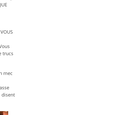
 QUE
s VOUS
 Vous
e trucs
un mec
passe
 disent