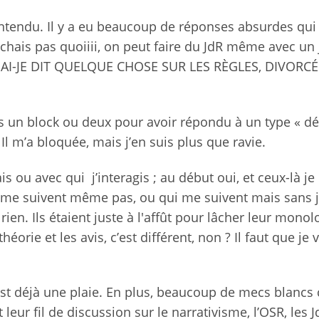
 entendu. Il y a eu beaucoup de réponses absurdes qui
iii chais pas quoiiii, on peut faire du JdR même avec un
s… » AI-JE DIT QUELQUE CHOSE SUR LES RÈGLES, DIVORCÉ
is un block ou deux pour avoir répondu à un type « dé
 Il m’a bloquée, mais j’en suis plus que ravie.
s ou avec qui j’interagis ; au début oui, et ceux-là je 
ne me suivent même pas, ou qui me suivent mais sans 
ien. Ils étaient juste à l'affût pour lâcher leur monol
héorie et les avis, c’est différent, non ? Il faut que je 
’est déjà une plaie. En plus, beaucoup de mecs blancs 
ur fil de discussion sur le narrativisme, l’OSR, les Jd