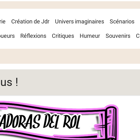
rie
Création de Jdr
Univers imaginaires
Scénarios
oueurs
Réflexions
Critiques
Humeur
Souvenirs
C
us !