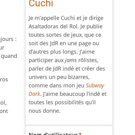
Cuchi
Je m’appelle Cuchi et je dirige
Asaltadoras del Rol. Je publie
toutes sortes de jeux, que ce
jours :
soit des JdR en une page ou
ur
d’autres plus longs. J’aime
s quand
participer aux
jams
rôlistes,
parler de JdR indé et créer des
univers un peu bizarres,
uros
comme dans mon jeu
Subway
Dark
. J’aime beaucoup l’indé et
toutes les possibilités qu’il
ol,
nous donne.
sont
Nom d'utilisateur