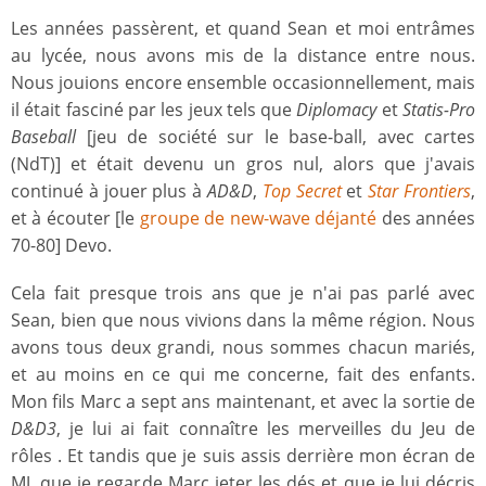
Les années passèrent, et quand Sean et moi entrâmes
au lycée, nous avons mis de la distance entre nous.
Nous jouions encore ensemble occasionnellement, mais
il était fasciné par les jeux tels que
Diplomacy
et
Statis-Pro
Baseball
[jeu de société sur le base-ball, avec cartes
(NdT)] et était devenu un gros nul, alors que j'avais
continué à jouer plus à
AD&D
,
Top Secret
et
Star Frontiers
,
et à écouter [le
groupe de new-wave déjanté
des années
70-80] Devo.
Cela fait presque trois ans que je n'ai pas parlé avec
Sean, bien que nous vivions dans la même région. Nous
avons tous deux grandi, nous sommes chacun mariés,
et au moins en ce qui me concerne, fait des enfants.
Mon fils Marc a sept ans maintenant, et avec la sortie de
D&D3
, je lui ai fait connaître les merveilles du Jeu de
rôles . Et tandis que je suis assis derrière mon écran de
MJ, que je regarde Marc jeter les dés et que je lui décris