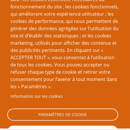
fonctionnement du site ; les cookies fonctionnels,
qui améliorent votre expérience utilisateur ; les
Créer un nouveau compte
cookies de performance, qui nous permettent de
générer des données agrégées sur l’utilisation du
Réinitialiser votre mot de passe
site et d’établir des statistiques ; et les cookies
marketing, utilisés pour afficher des contenus et
VOUS AIMEREZ AUSSI
des publicités pertinents. En cliquant sur «
ACCEPTER TOUT », vous consentez à l’utilisation
Une histoire de dés
de tous les cookies. Vous pouvez accepter ou
refuser chaque type de cookie et retirer votre
Les langues de D&D impliquent un univers particulier
consentement pour l’avenir à tout moment dans
1d20 idées de cadeaux rôlistes qui ne soient pas
les « Paramètres ».
encore plus de JdR ou de dés
Information sur les cookies
Assemblez vos monstres
La forteresse gygaxienne
PARAMÈTRES DE COOKIE