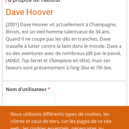
Dave Hoover
[2001] Dave Hoover vit actuellement à Champagne,
Illinois, est un vieil homme talentueux de 34 ans.
Quand il ne coupe pas les dés en tranches, Dave
travaille à lutter contre la faim dans le monde. Dave a
eu des aventures avec de nombreux JdR par le passé,
(
AD&D
,
Top Secret
et
Champions
en tête), mais ses
faveurs vont présentement à
Feng Shui
et
7th Sea
.
Nom d'utilisateur
Mot de passe
Nous utilisons différents types de cookies, les
nôtres et ceux de tiers, sur les pages de ce site
web : les cookies essentiels, nécessaires au