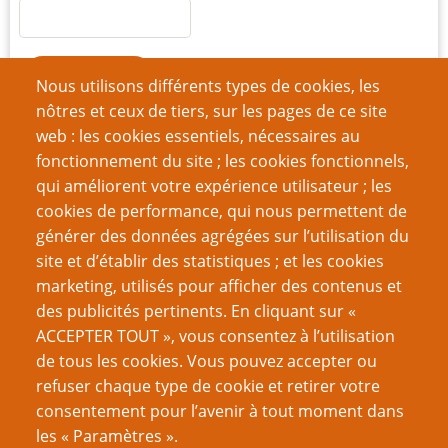
Nous utilisons différents types de cookies, les
nôtres et ceux de tiers, sur les pages de ce site
Créer un nouveau compte
web : les cookies essentiels, nécessaires au
Réinitialiser votre mot de passe
fonctionnement du site ; les cookies fonctionnels,
qui améliorent votre expérience utilisateur ; les
cookies de performance, qui nous permettent de
Du même auteur
générer des données agrégées sur l’utilisation du
J’ai gagné un prix
site et d’établir des statistiques ; et les cookies
Je suis un émulateur
marketing, utilisés pour afficher des contenus et
On ferait de très bons animaux de compagnie
des publicités pertinents. En cliquant sur «
Sans dessus-dessous (systèmes)
ACCEPTER TOUT », vous consentez à l’utilisation
Tout le monde est magique
de tous les cookies. Vous pouvez accepter ou
Rapport de mission
refuser chaque type de cookie et retirer votre
Ode aux Indés
consentement pour l’avenir à tout moment dans
Les jeux en une page sont-ils sans valeur ?
les « Paramètres ».