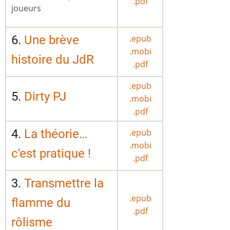
.pdf
joueurs
6.
Une brève
.epub
.mobi
histoire du JdR
.pdf
.epub
5.
Dirty PJ
.mobi
.pdf
4.
La théorie…
.epub
.mobi
c'est pratique !
.pdf
3.
Transmettre la
.epub
flamme du
.pdf
rôlisme