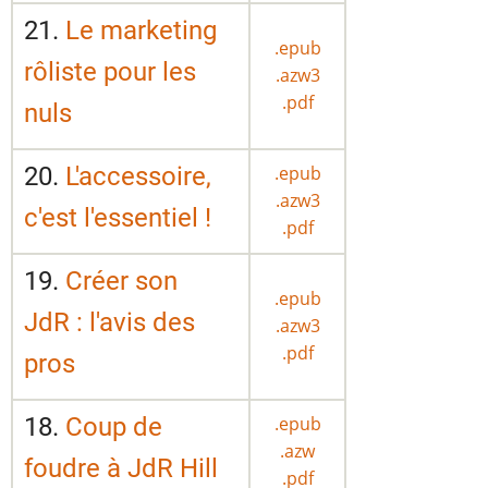
21.
Le marketing
.epub
rôliste pour les
.azw3
.pdf
nuls
20.
L'accessoire,
.epub
.azw3
c'est l'essentiel !
.pdf
19.
Créer son
.epub
JdR : l'avis des
.azw3
.pdf
pros
18.
Coup de
.epub
.azw
foudre à JdR Hill
.pdf