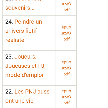
.azw3
souvenirs...
.pdf
24.
Peindre un
.epub
univers fictif
.azw3
.pdf
réaliste
23.
Joueurs,
.epub
Joueuses et PJ,
.azw3
.pdf
mode d'emploi
22.
Les PNJ aussi
.epub
.azw3
ont une vie
.pdf