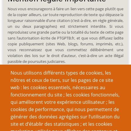
Nous vous encourageons à faire un lien vers cette page plutôt que
de la copier ailleurs, car toute reproduction de texte qui dépasse la
longueur raisonnable d’une citation (c’est-à-dire, en règle générale,
un ou deux paragraphes) est strictement interdite. Si vous
reproduisez une grande partie ou la totalité du texte de cette page
sans l’autorisation écrite de PTGPTB.fr, et que vous diffusez ladite
copie publiquement (sites Web, blogs, forums, imprimés, etc.),
vous reconnaissez que vous commettez délibérément une
violation des lois sur le droit d’auteur, c’est-à-dire un acte illégal
passible de poursuites judiciaires.
Nous utilisons différents types de cookies, les
nôtres et ceux de tiers, sur les pages de ce site
web : les cookies essentiels, nécessaires au
fonctionnement du site ; les cookies fonctionnels,
Recherche
qui améliorent votre expérience utilisateur ; les
cookies de performance, qui nous permettent de
générer des données agrégées sur l’utilisation du
site et d’établir des statistiques ; et les cookies
Nom d'utilisateur