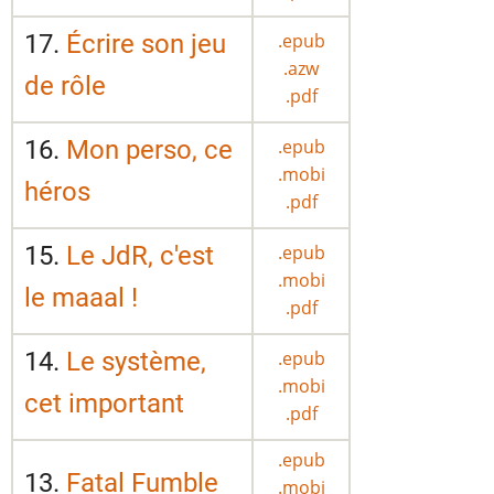
17.
Écrire son jeu
.epub
.azw
de rôle
.pdf
16.
Mon perso, ce
.epub
.mobi
héros
.pdf
15.
Le JdR, c'est
.epub
.mobi
le maaal !
.pdf
14.
Le système,
.epub
.mobi
cet important
.pdf
.epub
13.
Fatal Fumble
.mobi