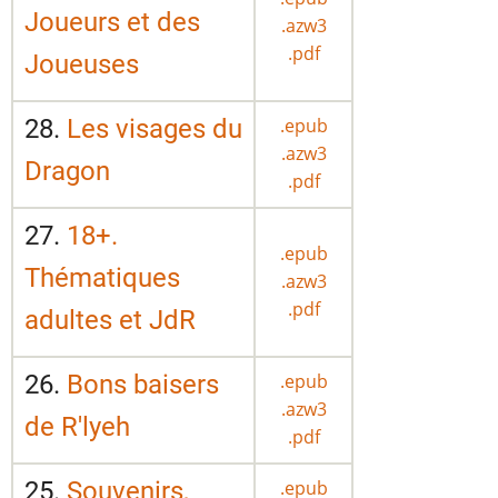
Joueurs et des
.azw3
.pdf
Joueuses
28.
Les visages du
.epub
.azw3
Dragon
.pdf
27.
18+.
.epub
Thématiques
.azw3
.pdf
adultes et JdR
26.
Bons baisers
.epub
.azw3
de R'lyeh
.pdf
25.
Souvenirs,
.epub