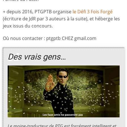
+ depuis 2016, PTGPTB organise
le Défi 3 Fois Forgé
(écriture de JdR par 3 auteurs à la suite), et héberge les
jeux issus du concours.
Où nous contacter : ptgptb CHEZ gmail.com
Des vrais gens…
Le moine-traducteur de PTG est forcément intelligent et