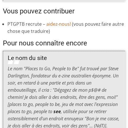
Vous pouvez contribuer
PTGPTB recrute –
aidez-nous!
(vous pouvez faire autre
chose que traduire)
Pour nous connaître encore
Le nom du site
Le nom "Places to Go, People to Be" fut trouvé par Steve
Darlington, fondateur du e-zine australien éponyme. Un
soir, en retard à une partie et pris dans un
embouteillage, il cria : "Dégagez de mon p$@# de
chemin! Je dois aller à des endroits, être des gens, moi!"
[
places to go, people to be, jeu de mot avec l'expression
places to go, people to
see
, utilisée pour se retirer
ostensiblement d'un endroit ennuyeux "Bon je me casse,
je dois aller à des endroits, voir des gens"...
(NdT)].