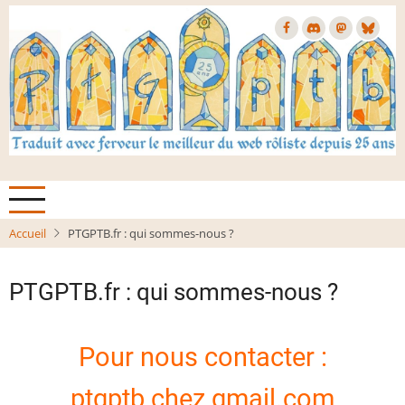
Aller
au
contenu
principal
Accueil
PTGPTB.fr : qui sommes-nous ?
PTGPTB.fr : qui sommes-nous ?
Pour nous contacter :
ptgptb chez gmail.com