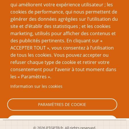
la meilleure boutique de jeux que j'aie jamais vue
qui améliorent votre expérience utilisateur ; les
Le Genre englobe la création
cookies de performance, qui nous permettent de
Juste, rapide, généreux, varié, imprévisible
générer des données agrégées sur l’utilisation du
site et d’établir des statistiques ; et les cookies
Page
Page
Pagination
‹‹
2
››
marketing, utilisés pour afficher des contenus et
précédente
suivante
des publicités pertinents. En cliquant sur «
VOUS AIMEREZ AUSSI
ACCEPTER TOUT », vous consentez à l’utilisation
de tous les cookies. Vous pouvez accepter ou
Êtes-vous un-e vagabond-e du meurtre ?
refuser chaque type de cookie et retirer votre
consentement pour l’avenir à tout moment dans
Cultes, Cultistes et D&D
les « Paramètres ».
Dé-coloniser vos parties de D&D
Information sur les cookies
Validisme dans les JdR : les monstres validistes
Stanislavski contre Brecht
PARAMÈTRES DE COOKIE
TOUT REFUSER
© 2026 PTGPTB.fr, All rights reserved.