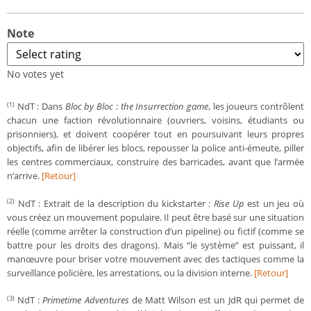
Note
No votes yet
NdT : Dans
Bloc by Bloc : the Insurrection game
, les joueurs contrôlent
(1)
chacun une faction révolutionnaire (ouvriers, voisins, étudiants ou
prisonniers), et doivent coopérer tout en poursuivant leurs propres
objectifs, afin de libérer les blocs, repousser la police anti-émeute, piller
les centres commerciaux, construire des barricades, avant que l’armée
n’arrive.
[Retour]
NdT : Extrait de la description du kickstarter :
Rise Up
est un jeu où
(2)
vous créez un mouvement populaire. Il peut être basé sur une situation
réelle (comme arrêter la construction d’un pipeline) ou fictif (comme se
battre pour les droits des dragons). Mais “le système” est puissant, il
manœuvre pour briser votre mouvement avec des tactiques comme la
surveillance policière, les arrestations, ou la division interne.
[Retour]
NdT :
Primetime Adventures
de Matt Wilson est un JdR qui permet de
(3)