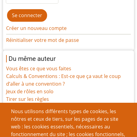
Créer un nouveau compte
Réinitialiser votre mot de passe
Du même auteur
Vous êtes ce que vous faites
Calculs & Conventions : Est-ce que ça vaut le coup
d’aller à une convention ?
Jeux de rôles en solo
Tirer sur les règles
Les 5 Produits rôlistes les mieux nommés
Nous utilisons différents types de cookies, les
Les 5 Produits rôlistes les plus mal nommés
nôtres et ceux de tiers, sur les pages de ce site
Critique de It’s a Dog Life (2003)
web : les cookies essentiels, nécessaires au
Cinq Raisons qui font que Good Games Hurstville est
fonctionnement du site ; les cookies fonctionnels,