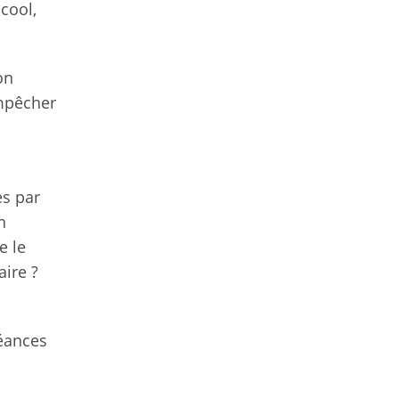
cool,
on
empêcher
es par
n
e le
aire ?
séances