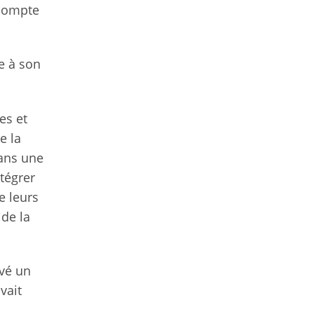
 compte
e à son
es et
e la
dans une
ntégrer
e leurs
 de la
uvé un
vait