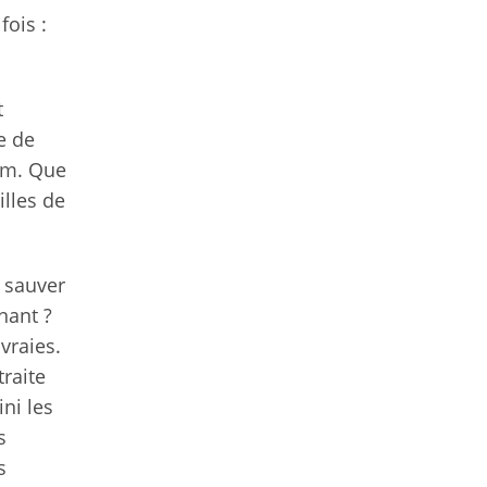
fois :
t
e de
nom. Que
illes de
r sauver
nant ?
vraies.
raite
ni les
s
s