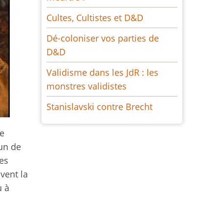
Cultes, Cultistes et D&D
Dé-coloniser vos parties de
D&D
Validisme dans les JdR : les
monstres validistes
Stanislavski contre Brecht
ne
’un de
es
uvent la
u à