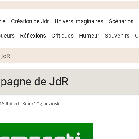
rie
Création de Jdr
Univers imaginaires
Scénarios
oueurs
Réflexions
Critiques
Humeur
Souvenirs
C
 JdR
mpagne de JdR
16 Robert “Kiper” Oglodzinski