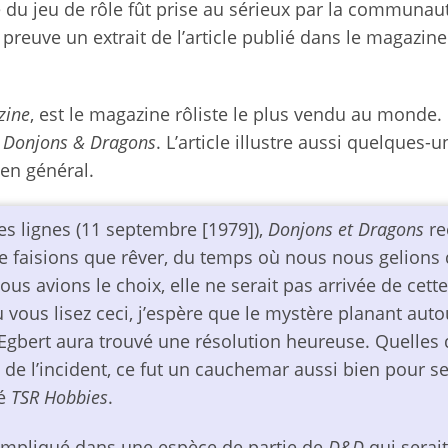
ie du jeu de rôle fût prise au sérieux par la communau
r preuve un extrait de l’article publié dans le magazin
zine
, est le magazine rôliste le plus vendu au monde. Il
e
Donjons & Dragons
. L’article illustre aussi quelques-
e en général.
es lignes (11 septembre [1979]),
Donjons et Dragons
re
ne faisions que rêver, du temps où nous nous gelions
ous avions le choix, elle ne serait pas arrivée de cette
ous lisez ceci, j’espère que le mystère planant auto
s Egbert aura trouvé une résolution heureuse. Quelles
 de l’incident, ce fut un cauchemar aussi bien pour s
té
TSR Hobbies
.
 impliqué dans une espèce de partie de
D&D
qui serait