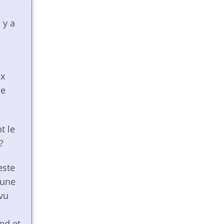
 y a
a
ux
ne
t le
?
este
 une
vu
nd et