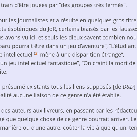
 train d’être jouées par “des groupes très fermés”.
r les journalistes et a résulté en quelques gros titre
cts ésotériques du JdR, certains biaisés par les fausse
s avons vu ici, et seuls les dieux savent combien nou
paru pourrait être dans un jeu d’aventure”, “L’étudiant
(
2
)
e intellectuel
mène à une disparition étrange”,
’un jeu intellectuel fantastique”, “On craint la mort de
ite.
n a présumé existants tous les liens supposés [de
D&D
]
lité aucune liaison de ce genre n’a été établie.
, des auteurs aux livreurs, en passant par les rédacteu
agé que quelque chose de ce genre pourrait arriver. Le
manière ou d’une autre, coûter la vie à quelqu’un, terr