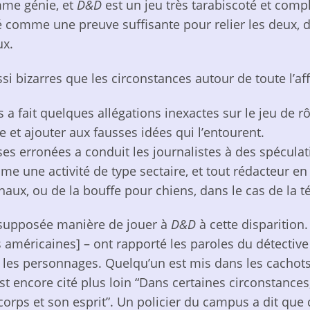
omme génie, et
D&D
est un jeu très tarabiscoté et comp
ugé comme une preuve suffisante pour relier les deux, 
ux.
si bizarres que les circonstances autour de toute l’aff
 a fait quelques allégations inexactes sur le jeu de rô
se et ajouter aux fausses idées qui l’entourent.
s erronées a conduit les journalistes à des spéculat
me une activité de type sectaire, et tout rédacteur en
naux, ou de la bouffe pour chiens, dans le cas de la té
a supposée manière de jouer à
D&D
à cette disparition.
 américaines] – ont rapporté les paroles du détective 
ée les personnages. Quelqu’un est mis dans les cachot
 est encore cité plus loin “Dans certaines circonstances
orps et son esprit”. Un policier du campus a dit que