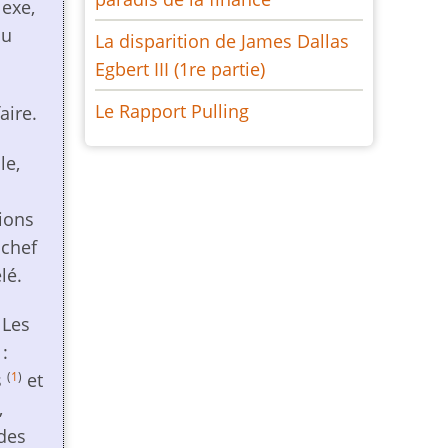
lexe,
du
La disparition de James Dallas
Egbert III (1re partie)
Le Rapport Pulling
aire.
le,
ions
 chef
lé.
 Les
:
(
1
)
s
et
,
 des