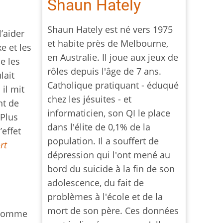
Shaun Hately
Shaun Hately est né vers 1975
l’aider
et habite près de Melbourne,
e et les
en Australie. Il joue aux jeux de
e les
rôles depuis l'âge de 7 ans.
lait
Catholique pratiquant - éduqué
il mit
chez les jésuites - et
nt de
informaticien, son QI le place
 Plus
dans l'élite de 0,1% de la
effet
population. Il a souffert de
rt
dépression qui l'ont mené au
bord du suicide à la fin de son
adolescence, du fait de
problèmes à l'école et de la
mort de son père. Ces données
, comme