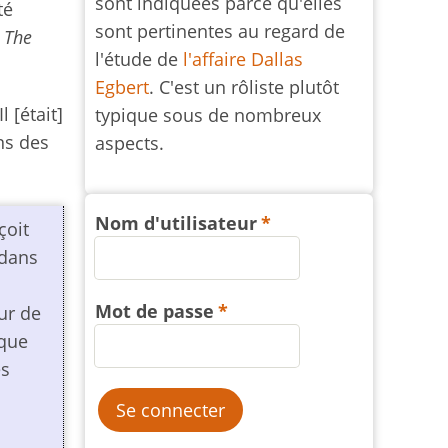
sont indiquées parce qu'elles
té
sont pertinentes au regard de
e
The
l'étude de
l'affaire Dallas
Egbert
. C'est un rôliste plutôt
 [était]
typique sous de nombreux
uns des
aspects.
Nom d'utilisateur
çoit
 dans
Mot de passe
ur de
 que
es