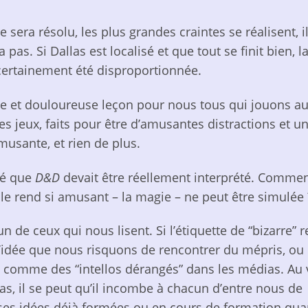
e sera résolu, les plus grandes craintes se réalisent, il
as. Si Dallas est localisé et que tout se finit bien, l
 certainement été disproportionnée.
riste et douloureuse leçon pour nous tous qui jouons a
es jeux, faits pour être d’amusantes distractions et u
usante, et rien de plus.
ré que
D&D
devait être réellement interprété. Commen
i le rend si amusant – la magie – ne peut être simulée 
n de ceux qui nous lisent. Si l’étiquette de “bizarre” r
l’idée que nous risquons de rencontrer du mépris, ou
s comme des “intellos dérangés” dans les médias. Au 
s, il se peut qu’il incombe à chacun d’entre nous de
sses idées déjà formées ou en cours de formation qua