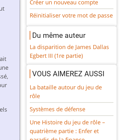
Créer un nouveau compte
ut
Réinitialiser votre mot de passe
Du même auteur
La disparition de James Dallas
Egbert III (1re partie)
ait
 une
VOUS AIMEREZ AUSSI
ssé,
our
La bataille autour du jeu de
rôle
Systèmes de défense
els
Une Histoire du jeu de rôle –
quatrième partie : Enfer et
paradis de la finance