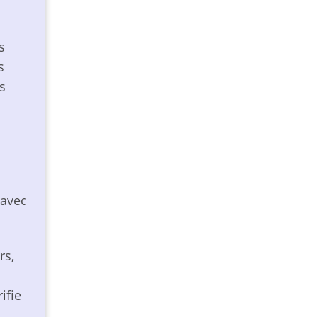
s
s
s
 avec
rs,
ifie