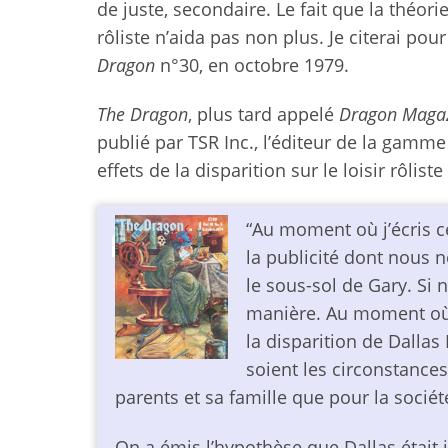
de juste, secondaire. Le fait que la théor
rôliste n’aida pas non plus. Je citerai pou
Dragon
n°30, en octobre 1979.
The Dragon
, plus tard appelé
Dragon Maga
publié par TSR Inc., l’éditeur de la gamm
effets de la disparition sur le loisir rôlist
“Au moment où j’écris c
la publicité dont nous 
le sous-sol de Gary. Si n
manière. Au moment où v
la disparition de Dalla
soient les circonstances
parents et sa famille que pour la socié
On a émis l’hypothèse que Dallas était