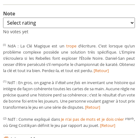
Note
No votes yet
NdA : La Clé Magique est un
trope
d’écriture. C’est lorsque qu’un
(I)
problème complexe possède une solution très spécifique. L’Empire
s’écroulera si les Rebelles font exploser l’Étoile Noire. Daniel-San peut
cesser d’être persécuté s’il remporte le championnat de karaté. Obtenez
la clé et tout ira bien. Perdez-la, et tout est perdu.
[Retour]
NdT : En gros, on gagne à
Il était une fois
en inventant une histoire qui
(1)
intègre de façon cohérente toutes les cartes de sa main. Aucune règle ne
précise quand une histoire perd sa cohérence ; c’est le résultat d’un vote
de bonne foi entre les joueurs. Une personne voulant gagner à tout prix
transformera le jeu en une série de disputes.
[Retour]
NdT : Comme expliqué dans
Je n’ai pas de mots et je dois créer
,
(2)
ptgptb
où Greg Costikyan définit le jeu par rapport au jouet.
[Retour]