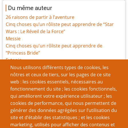
Du même auteur
26 raisons de partir à l’aventure
Cinq choses qu’un rôliste peut apprendre de “Star
Wars : Le Réveil de la Force”
Messie
Cinq choses qu'un rôliste peut apprendre de
“Princess Bride”
Extopia
Une barrière en haut, des ambulances en bas
Nous utilisons différents types de cookies, les
Une sacrée bonne idée : les Feuilles de Savoirs
nôtres et ceux de tiers, sur les pages de ce site
Critique de My Life with Master
web : les cookies essentiels, nécessaires au
Cinq choses qu’un rôliste peut apprendre de “Orgueil
fonctionnement du site ; les cookies fonctionnels,
et Préjugés”
qui améliorent votre expérience utilisateur ; les
Probablement des zombies : un jeu de rôle sur la
cookies de performance, qui nous permettent de
conscience et les ambiguïtés morales
générer des données agrégées sur l’utilisation du
site et d’établir des statistiques ; et les cookies
Page
Page
Pagination
‹‹
5
››
marketing, utilisés pour afficher des contenus et