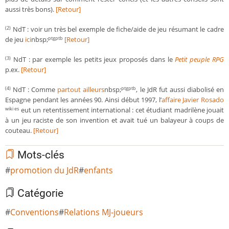
aussi très bons).
[Retour]
NdT : voir un très bel exemple de fiche/aide de jeu résumant le cadre
(2)
de jeu
ici
nbsp;
[Retour]
ptgptb
NdT : par exemple les petits jeux proposés dans le
Petit peuple RPG
(3)
p.ex.
[Retour]
NdT : Comme
partout ailleurs
nbsp;
, le JdR fut aussi diabolisé en
(4)
ptgptb
Espagne pendant les années 90. Ainsi début 1997, l’
affaire Javier Rosado
eut un retentissement international : cet étudiant madrilène jouait
wiki es
à un jeu raciste de son invention et avait tué un balayeur à coups de
couteau.
[Retour]
Mots-clés
promotion du JdR
enfants
Catégorie
Conventions
Relations MJ-joueurs