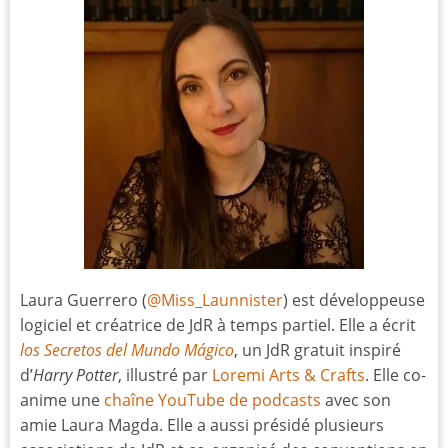
Laura Guerrero (
@Miss_Launnister
) est développeuse
logiciel et créatrice de JdR à temps partiel. Elle a écrit
los Secretos del Mundo Mágico
, un JdR gratuit inspiré
d’
Harry Potter
, illustré par
Loremi Arts & Crafts
. Elle co-
anime une
chaîne YouTube de podcasts
avec son
amie Laura Magda. Elle a aussi présidé plusieurs