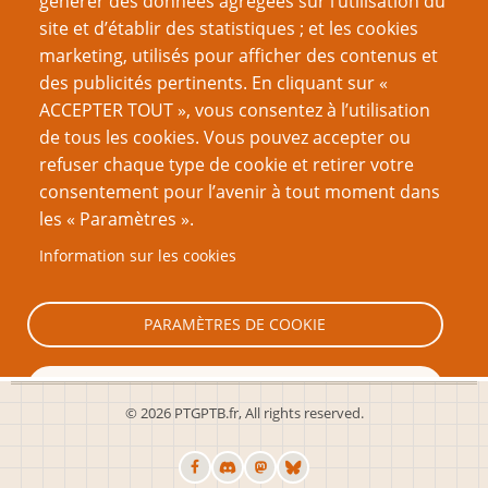
générer des données agrégées sur l’utilisation du
site et d’établir des statistiques ; et les cookies
VOUS AIMEREZ AUSSI
marketing, utilisés pour afficher des contenus et
des publicités pertinents. En cliquant sur «
J’ai gagné un prix
ACCEPTER TOUT », vous consentez à l’utilisation
de tous les cookies. Vous pouvez accepter ou
Manifeste pour la table ouverte 2 : De quoi une table
refuser chaque type de cookie et retirer votre
ouverte a-t-elle besoin ?
consentement pour l’avenir à tout moment dans
(communiqué) Ouverture de l’Académie PTGPTB de
les « Paramètres ».
Roleplaying Games
Information sur les cookies
Couvrir ou recouvrir ?
Manifeste pour la table ouverte partie 1
PARAMÈTRES DE COOKIE
TOUT REFUSER
© 2026 PTGPTB.fr, All rights reserved.
TOUT ACCEPTER