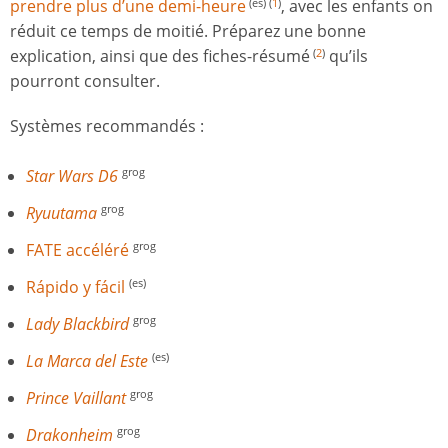
prendre plus d’une demi-heure
, avec les enfants on
(es) (
1
)
réduit ce temps de moitié. Préparez une bonne
explication, ainsi que des fiches-résumé
qu’ils
(
2
)
pourront consulter.
Systèmes recommandés :
Star Wars D6
grog
Ryuutama
grog
FATE accéléré
grog
Rápido y fácil
(es)
Lady Blackbird
grog
La Marca del Este
(es)
Prince Vaillant
grog
Drakonheim
grog