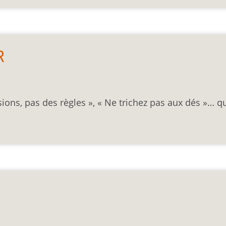
R
s, pas des règles », « Ne trichez pas aux dés »… q