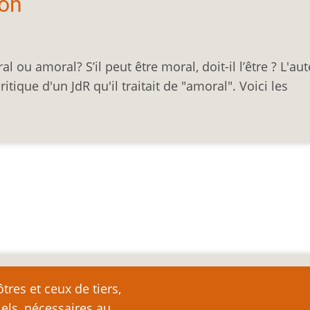
ion
l ou amoral? S’il peut être moral, doit-il l’être ? L'au
ritique d'un JdR qu'il traitait de "amoral". Voici les
nte
tres et ceux de tiers,
iels, nécessaires au
e page plutôt que de la copier ailleurs, car toute reproduction d