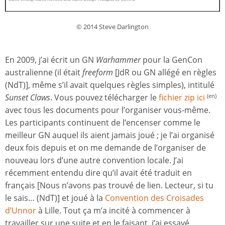
© 2014 Steve Darlington
En 2009, j’ai écrit un GN
Warhammer
pour la GenCon
australienne (il était
freeform
[JdR ou GN allégé en règles
(NdT)], même s’il avait quelques règles simples), intitulé
Sunset Claws
. Vous pouvez télécharger le
fichier zip ici
(en)
avec tous les documents pour l’organiser vous-même.
Les participants continuent de l’encenser comme le
meilleur GN auquel ils aient jamais joué ; je l’ai organisé
deux fois depuis et on me demande de l’organiser de
nouveau lors d’une autre convention locale. J’ai
récemment entendu dire qu’il avait été traduit en
français [Nous n’avons pas trouvé de lien. Lecteur, si tu
le sais… (NdT)] et joué à la
Convention des Croisades
d’Unnor
à Lille. Tout ça m’a incité à commencer à
travailler sur une suite et en le faisant, j’ai essayé