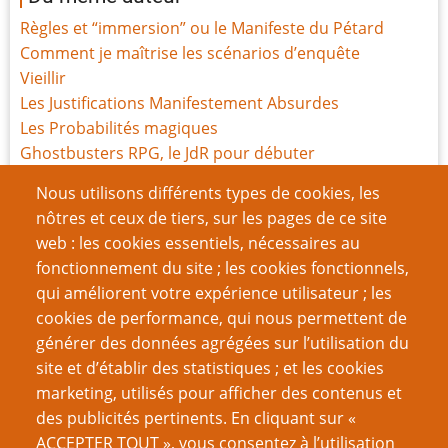
Règles et “immersion” ou le Manifeste du Pétard
Comment je maîtrise les scénarios d’enquête
Vieillir
Les Justifications Manifestement Absurdes
Les Probabilités magiques
Ghostbusters RPG, le JdR pour débuter
La feuille de perso n'est pas votre amie
Nous utilisons différents types de cookies, les
Modes de jeu cachés et création, la suite
nôtres et ceux de tiers, sur les pages de ce site
Modes de jeu cachés et création
web : les cookies essentiels, nécessaires au
Les Survivants
fonctionnement du site ; les cookies fonctionnels,
qui améliorent votre expérience utilisateur ; les
Page
Page
Pagination
‹‹
8
››
cookies de performance, qui nous permettent de
précédente
suivante
générer des données agrégées sur l’utilisation du
VOUS AIMEREZ AUSSI
site et d’établir des statistiques ; et les cookies
marketing, utilisés pour afficher des contenus et
Warhammer : A la recherche de Spo…ilers
des publicités pertinents. En cliquant sur «
ACCEPTER TOUT », vous consentez à l’utilisation
Le Manuel de Wolfgang pour escroquer les autres